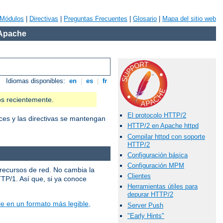
Módulos
|
Directivas
|
Preguntas Frecuentes
|
Glosario
|
Mapa del sitio web
 Apache
Idiomas disponibles:
en
|
es
|
fr
os recientemente.
El protocolo HTTP/2
ces y las directivas se mantengan
HTTP/2 en Apache httpd
Compilar httpd con soporte
HTTP/2
Configuración básica
Configuración MPM
 recursos de red. No cambia la
Clientes
TTP/1. Así que, si ya conoce
Herramientas útiles para
depurar HTTP/2
e en un formato más legible,
Server Push
"Early Hints"