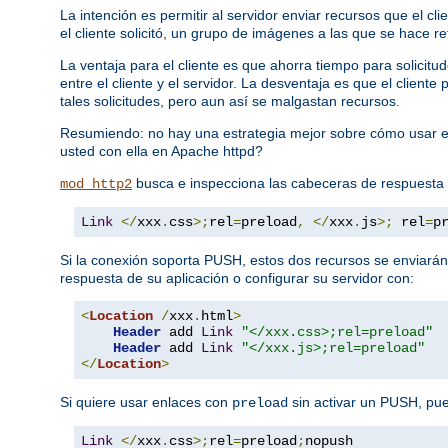
La intención es permitir al servidor enviar recursos que el c
el cliente solicitó, un grupo de imágenes a las que se hace re
La ventaja para el cliente es que ahorra tiempo para solici
entre el cliente y el servidor. La desventaja es que el clien
tales solicitudes, pero aun así se malgastan recursos.
Resumiendo: no hay una estrategia mejor sobre cómo usar e
usted con ella en Apache httpd?
busca e inspecciona las cabeceras de respuesta
mod_http2
Link
</
xxx
.
css
>;
rel
=
preload
,
</
xxx
.
js
>;
 rel
=
p
Si la conexión soporta PUSH, estos dos recursos se enviarán
respuesta de su aplicación o configurar su servidor con:
<
Location
/
xxx
.
html
>
Header
 add 
Link
"</xxx.css>;rel=preload"
Header
 add 
Link
"</xxx.js>;rel=preload"
</
Location
>
Si quiere usar enlaces con
sin activar un PUSH, pu
preload
Link
</
xxx
.
css
>;
rel
=
preload
;
nopush