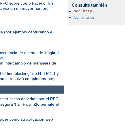
l RFC sobre
cómo
hacerlo. Un
Consulte también
ada vez en un mayor número
mod_http2
Comentarios
le (por ejemplo capturando el
ecuencia de octetos de longitud
me
.
 un intercambio de mensajes de
d-of-line blocking" de HTTP 1.1 y
no lo resolvió completamente).
acterísticas descritas por el RFC
a segura '
'. Para
permite el
h2
h2c
saber como su aplicación web