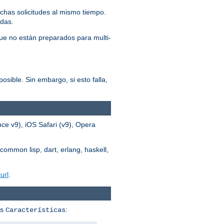
chas solicitudes al mismo tiempo.
adas.
ue no están preparados para multi-
osible. Sin embargo, si esto falla,
ce v9), iOS Safari (v9), Opera
common lisp, dart, erlang, haskell,
url
.
us
:
Características