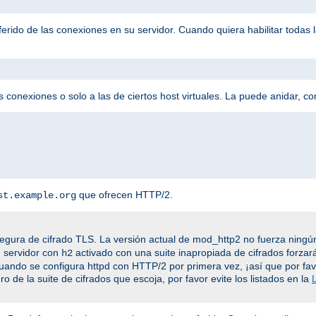
eferido de las conexiones en su servidor. Cuando quiera habilitar todas
 conexiones o solo a las de ciertos host virtuales. La puede anidar, c
que ofrecen HTTP/2.
st.example.org
egura de cifrado TLS. La versión actual de mod_http2 no fuerza ningún
n servidor con
activado con una suite inapropiada de cifrados forzar
h2
cuando se configura httpd con HTTP/2 por primera vez, ¡así que por fa
o de la suite de cifrados que escoja, por favor evite los listados en la