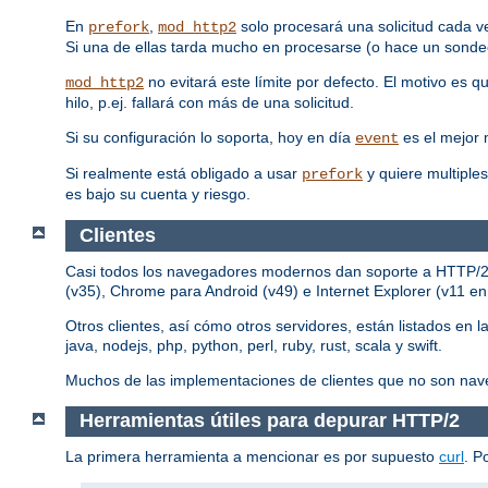
En
,
solo procesará una solicitud cada v
prefork
mod_http2
Si una de ellas tarda mucho en procesarse (o hace un sondeo
no evitará este límite por defecto. El motivo es 
mod_http2
hilo, p.ej. fallará con más de una solicitud.
Si su configuración lo soporta, hoy en día
es el mejor
event
Si realmente está obligado a usar
y quiere multiples
prefork
es bajo su cuenta y riesgo.
Clientes
Casi todos los navegadores modernos dan soporte a HTTP/2, p
(v35), Chrome para Android (v49) e Internet Explorer (v11 e
Otros clientes, así cómo otros servidores, están listados en l
java, nodejs, php, python, perl, ruby, rust, scala y swift.
Muchos de las implementaciones de clientes que no son nav
Herramientas útiles para depurar HTTP/2
La primera herramienta a mencionar es por supuesto
curl
. P