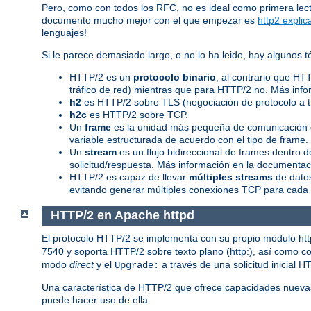
Pero, como con todos los RFC, no es ideal como primera lec
documento mucho mejor con el que empezar es
http2 explic
lenguajes!
Si le parece demasiado largo, o no lo ha leido, hay algunos
HTTP/2 es un
protocolo binario
, al contrario que HT
tráfico de red) mientras que para HTTP/2 no. Más info
h2
es HTTP/2 sobre TLS (negociación de protocolo a 
h2c
es HTTP/2 sobre TCP.
Un
frame
es la unidad más pequeña de comunicación d
variable estructurada de acuerdo con el tipo de frame
Un
stream
es un flujo bidireccional de frames dentro
solicitud/respuesta. Más información en la documentaci
HTTP/2 es capaz de llevar
múltiples streams
de datos
evitando generar múltiples conexiones TCP para cada 
HTTP/2 en Apache httpd
El protocolo HTTP/2 se implementa con su propio módulo ht
7540 y soporta HTTP/2 sobre texto plano (http:), así como con
modo
direct
y el
a través de una solicitud inicial H
Upgrade:
Una característica de HTTP/2 que ofrece capacidades nueva
puede hacer uso de ella.