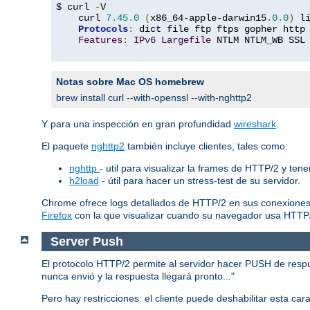
$ curl 
-
V

    curl 
7.45
.
0
(
x86_64-apple-darwin15
.
0.0
)
 l
Protocols
:
 dict file ftp ftps gopher http
Features
:
IPv6
Largefile
 NTLM NTLM_WB SSL
Notas sobre Mac OS homebrew
brew install curl --with-openssl --with-nghttp2
Y para una inspección en gran profundidad
wireshark
.
El paquete
nghttp2
también incluye clientes, tales como:
nghttp
- util para visualizar la frames de HTTP/2 y ten
h2load
- útil para hacer un stress-test de su servidor.
Chrome ofrece logs detallados de HTTP/2 en sus conexiones
Firefox
con la que visualizar cuando su navegador usa HTTP
Server Push
El protocolo HTTP/2 permite al servidor hacer PUSH de respues
nunca envió y la respuesta llegará pronto..."
Pero hay restricciones: el cliente puede deshabilitar esta ca