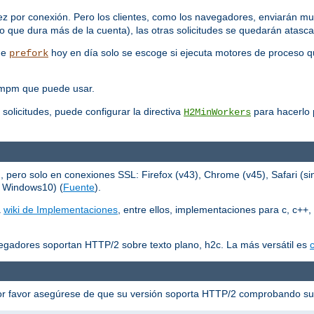
ez por conexión. Pero los clientes, como los navegadores, enviarán mu
 que dura más de la cuenta), las otras solicitudes se quedarán atasc
que
hoy en día solo se escoge si ejecuta motores de proceso q
prefork
 mpm que puede usar.
 solicitudes, puede configurar la directiva
para hacerlo p
H2MinWorkers
ero solo en conexiones SSL: Firefox (v43), Chrome (v45), Safari (sin
n Windows10) (
Fuente
).
a
wiki de Implementaciones
, entre ellos, implementaciones para c, c++, 
egadores soportan HTTP/2 sobre texto plano, h2c. La más versátil es
c
or favor asegúrese de que su versión soporta HTTP/2 comprobando s