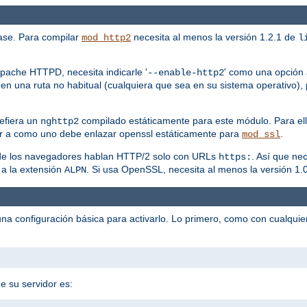
ase. Para compilar
necesita al menos la versión 1.2.1 de
mod_http2
l
pache HTTPD, necesita indicarle '
' como una opción a
--enable-http2
en una ruta no habitual (cualquiera que sea en su sistema operativo), 
efiera un
compilado estáticamente para este módulo. Para ell
nghttp2
r a como uno debe enlazar openssl estáticamente para
.
mod_ssl
a de los navegadores hablan HTTP/2 solo con URLs
. Así que ne
https:
 a la extensión
. Si usa OpenSSL, necesita al menos la versión 1.0
ALPN
na configuración básica para activarlo. Lo primero, como con cualqui
e su servidor es: