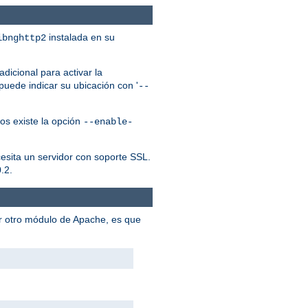
instalada en su
ibnghttp2
dicional para activar la
puede indicar su ubicación con '
--
os existe la opción
--enable-
cesita un servidor con soporte SSL.
.2.
er otro módulo de Apache, es que