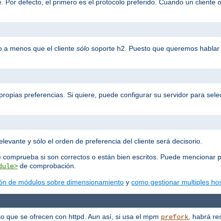
 Por defecto, el primero es el protocolo preferido. Cuando un cliente o
o a menos que el cliente
sólo
soporte h2. Puesto que queremos hablar 
propias preferencias. Si quiere, puede configurar su servidor para selec
elevante y sólo el orden de preferencia del cliente será decisorio.
e comprueba si son correctos o están bien escritos. Puede mencionar p
de comprobación.
dule>
ón de módulos sobre dimensionamiento
y
como gestionar multiples hos
o que se ofrecen con httpd. Aun así, si usa el mpm
, habrá re
prefork