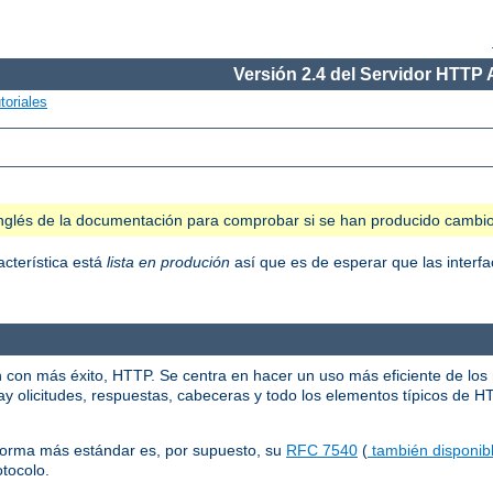
Versión 2.4 del Servidor HTTP
toriales
n inglés de la documentación para comprobar si se han producido cambi
acterística está
lista en produción
así que es de esperar que las interfa
n con más éxito, HTTP. Se centra en hacer un uso más eficiente de los
y olicitudes, respuestas, cabeceras y todo los elementos típicos de H
norma más estándar es, por supuesto, su
RFC 7540
(
también disponibl
otocolo.