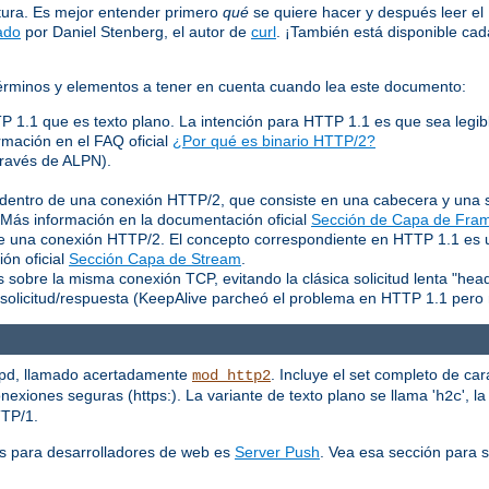
tura. Es mejor entender primero
qué
se quiere hacer y después leer e
ado
por Daniel Stenberg, el autor de
curl
. ¡También está disponible c
 términos y elementos a tener en cuenta cuando lea este documento:
TP 1.1 que es texto plano. La intención para HTTP 1.1 es que sea legib
rmación en el FAQ oficial
¿Por qué es binario HTTP/2?
través de ALPN).
entro de una conexión HTTP/2, que consiste en una cabecera y una s
. Más información en la documentación oficial
Sección de Capa de Fra
 de una conexión HTTP/2. El concepto correspondiente en HTTP 1.1 es
ón oficial
Sección Capa de Stream
.
 sobre la misma conexión TCP, evitando la clásica solicitud lenta "hea
solicitud/respuesta (KeepAlive parcheó el problema en HTTP 1.1 pero 
tpd, llamado acertadamente
. Incluye el set completo de car
mod_http2
exiones seguras (https:). La variante de texto plano se llama '
', l
h2c
TTP/1.
s para desarrolladores de web es
Server Push
. Vea esa sección para 