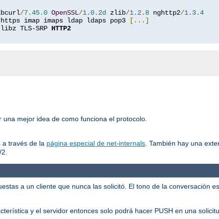
ibcurl
/
7.45
.
0
OpenSSL
/
1.0
.
2d
 zlib
/
1.2
.
8
 nghttp2
/
1.3
.
4
 https imap imaps ldap ldaps pop3 
[...]
 libz TLS-SRP 
HTTP2
er una mejor idea de como funciona el protocolo.
 a través de la
página especial de net-internals
. También hay una exte
/2.
tas a un cliente que nunca las solicitó. El tono de la conversación es:
racterística y el servidor entonces solo podrá hacer PUSH en una solicit