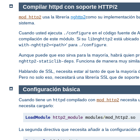
Compilar httpd con soporte HTTP/2
usa la librería
nghttp2
como su implementación b
mod_http2
sistema.
Cuando usted ejecuta
en el código fuente de A
./configure
compilación de este módulo. Si su
está ubicado 
libnghttp2
' para
.
with-nghttp2=<path>
./configure
Aunque puede que eso sirva para la mayoría, habrá quien pr
. Funciona de manera muy simila
nghttp2-staticlib-deps
Hablando de SSL, necesita estar al tanto de que la mayorí
Pero no solo eso, necesitará una librería SSL que de soporte
Configuración básica
Cuando tiene un
compilado con
necesita u
httpd
mod_http2
necesita cargarlo:
LoadModule
http2_module
 modules
/
mod_http2
.
so
La segunda directiva que necesita añadir a la configuración d