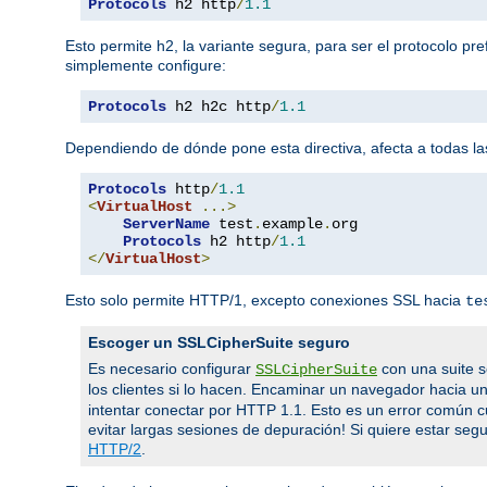
Protocols
 h2 http
/
1.1
Esto permite h2, la variante segura, para ser el protocolo pr
simplemente configure:
Protocols
 h2 h2c http
/
1.1
Dependiendo de dónde pone esta directiva, afecta a todas las
Protocols
 http
/
1.1
<
VirtualHost
...>
ServerName
 test
.
example
.
org

Protocols
 h2 http
/
1.1
</
VirtualHost
>
Esto solo permite HTTP/1, excepto conexiones SSL hacia
te
Escoger un SSLCipherSuite seguro
Es necesario configurar
con una suite s
SSLCipherSuite
los clientes si lo hacen. Encaminar un navegador hacia u
intentar conectar por HTTP 1.1. Esto es un error común 
evitar largas sesiones de depuración! Si quiere estar segur
HTTP/2
.