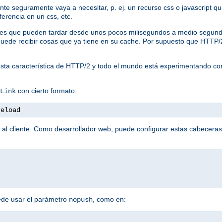
liente seguramente vaya a necesitar, p. ej. un recurso css o javascript
ferencia en un css, etc.
tudes que pueden tardar desde unos pocos milisegundos a medio segund
te puede recibir cosas que ya tiene en su cache. Por supuesto que HTTP
sta característica de HTTP/2 y todo el mundo está experimentando co
con cierto formato:
Link
reload
 al cliente. Como desarrollador web, puede configurar estas cabeceras
ede usar el parámetro
, como en:
nopush