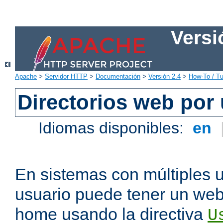
Versi
Apache
>
Servidor HTTP
>
Documentación
>
Versión 2.4
>
How-To / Tu
Directorios web por
Idiomas disponibles:
en
En sistemas con múltiples 
usuario puede tener un webs
home usando la directiva
U