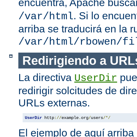
encuentra, Apache busc
. Si lo encue
/var/html
arriba se traducirá en la r
/var/html/rbowen/fi
Redirigiendo a URL
La directiva
pue
UserDir
redirigir solcitudes de dir
URLs externas.
UserDir
 http
://
example
.
org
/
users
/*/
El ejemplo de aquí arriba 