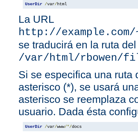
UserDir
/
var
/
html
La URL
http://example.com/
se traducirá en la ruta del
/var/html/rbowen/fi
Si se especifica una ruta
asterisco (*), se usará una
asterisco se reemplaza c
usuario. Dada ésta config
UserDir
/
var
/
www
/*/
docs