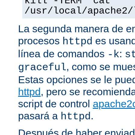
kill -TERM `cat
/usr/local/apache2/
La segunda manera de env
procesos
es usand
httpd
línea de comandos
:
-k
s
, como se mues
graceful
Estas opciones se le pued
httpd
, pero se recomiend
script de control
apache2c
pasará a
.
httpd
Después de haber enviad