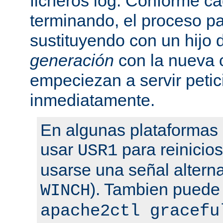
ficheros log. Conforme ca
terminando, el proceso pa
sustituyendo con un hijo
generación
con la nueva 
empeciezan a servir peti
inmediatamente.
En algunas plataformas
usar
para reinicio
USR1
usarse una señal altern
). Tambien puede
WINCH
apache2ctl gracefu