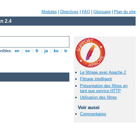
Modules
|
Directives
|
FAQ
|
Glossaire
|
Plan du site
n 2.4
nibles:
en
|
es
|
fr
|
ja
|
ko
|
tr
Le filtrage avec Apache 2
Filtrage intelligent
Présentation des filtres en
tant que service HTTP
Utilisation des filtres
Voir aussi
Commentaires