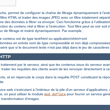
pache, permet de configurer la chaîne de filtrage dynamiquement à l'exé
iltre HTML et traiter des images JPEG avec un filtre totalement sépar
e des données à filtrer va envoyer. Ceci fonctionne grâce à l'utilisation 
ction du contenu réel à filtrer à l'exécution. Tout filtre peut se voir soi
eur de filtrage et inséré dynamiquement. Par exemple,
e contenu est de type text/html ou application/xhtml+xml
s données en entrée sont de type compressible et non déjà compressée
nséré que si le document texte n'est pas déjà dans le jeu de caractères
e HTTP
t traitement par le serveur, ainsi que les contenus issus du serveur avan
ur traiter les requêtes des clients avant de les renvoyer directement à ce
nts, et en répercute le corps dans la requête POST constituant la répon
tie.
e web s'exécutant à l'intérieur de la pile d'un serveur d'applications, où
e, on peut utiliser le module
pour fournir un service géné
mod_deflate
e transformation d'images.