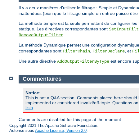
Il y a deux manières d'utiliser le filtrage : Simple et Dynam
inattendues (bien que le filtrage simple en entrée puisse êtr
La méthode Simple est la seule permettant de configurer les fil
statique. Les directives correspondantes sont
SetInputFilt
.
RemoveOutputFilter
La méthode Dynamique permet une configuration dynamique des 
correspondantes sont
,
, et
FilterChain
FilterDeclare
Fi
Une autre directive
est encore supp
AddOutputFilterByType
Commentaires
Notice:
This is not a Q&A section. Comments placed here should 
implemented or considered invalid/off-topic. Questions o
lists
.
Comments are disabled for this page at the moment.
Copyright 2021 The Apache Software Foundation.
Autorisé sous
Apache License, Version 2.0
.