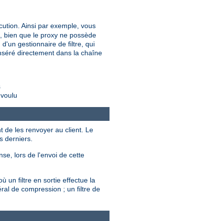
cution. Ainsi par exemple, vous
é, bien que le proxy ne possède
d'un gestionnaire de filtre, qui
t inséré directement dans la chaîne
s
 voulu
t de les renvoyer au client. Le
s derniers.
se, lors de l'envoi de cette
 un filtre en sortie effectue la
ral de compression ; un filtre de