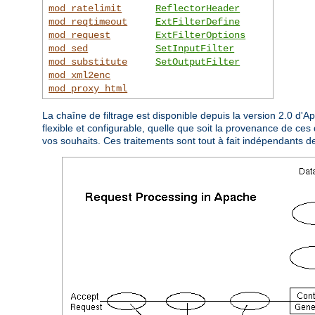
mod_ratelimit
ReflectorHeader
mod_reqtimeout
ExtFilterDefine
mod_request
ExtFilterOptions
mod_sed
SetInputFilter
mod_substitute
SetOutputFilter
mod_xml2enc
mod_proxy_html
La chaîne de filtrage est disponible depuis la version 2.0 d'
flexible et configurable, quelle que soit la provenance de ces 
vos souhaits. Ces traitements sont tout à fait indépendants d