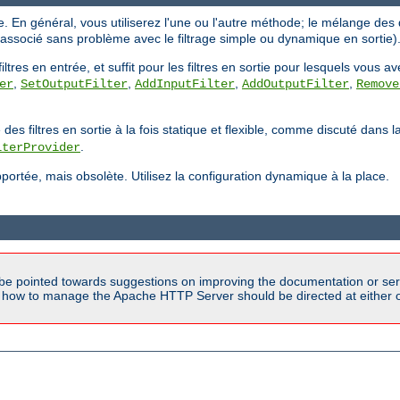
ique. En général, vous utiliserez l'une ou l'autre méthode; le mélange d
e associé sans problème avec le filtrage simple ou dynamique en sortie)
tres en entrée, et suffit pour les filtres en sortie pour lesquels vous a
,
,
,
,
er
SetOutputFilter
AddInputFilter
AddOutputFilter
Remove
filtres en sortie à la fois statique et flexible, comme discuté dans 
.
lterProvider
ortée, mais obsolète. Utilisez la configuration dynamique à la place.
be pointed towards suggestions on improving the documentation or ser
n how to manage the Apache HTTP Server should be directed at either ou