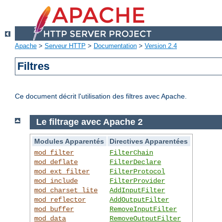
Apache
>
Serveur HTTP
>
Documentation
>
Version 2.4
Filtres
Ce document décrit l'utilisation des filtres avec Apache.
Le filtrage avec Apache 2
Modules Apparentés
Directives Apparentées
mod_filter
FilterChain
mod_deflate
FilterDeclare
mod_ext_filter
FilterProtocol
mod_include
FilterProvider
mod_charset_lite
AddInputFilter
mod_reflector
AddOutputFilter
mod_buffer
RemoveInputFilter
mod_data
RemoveOutputFilter