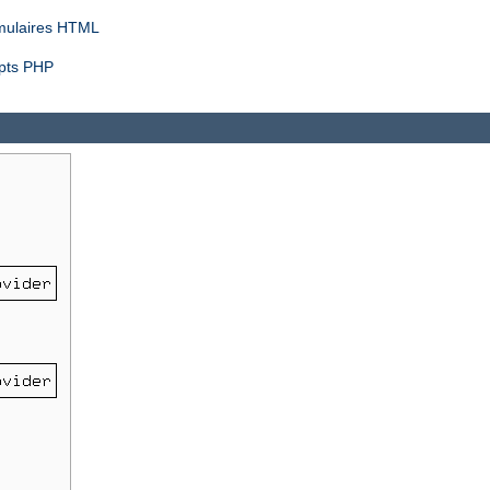
rmulaires HTML
ipts PHP