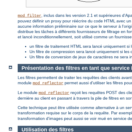
, inclus dans les version 2.1 et supérieures d'A
mod_filter
pouvez définir un proxy pour réécrire du code HTML avec un f
aucune information préliminaire sur ce que le serveur à l'origin
distribue les tâches à différents fournisseurs de filtrage en fon
et lancé inconditionnellement, soit utilisé comme un fourniss
un filtre de traitement HTML sera lancé uniquement si l
Un filtre de compression sera lancé uniquement si le
Un filtre de conversion de jeux de caractères ne sera i
Présentation des filtres en tant que servic
Les filtres permettent de traiter les requêtes des clients avan
module
permet aussi d'utiliser les filtres po
mod_reflector
Le module
reçoit les requêtes POST des clie
mod_reflector
dernière au client en passant à travers la pile de filtres en sor
Cette technique peut être utilisée comme alternative à un servic
transformation requise sur le corps de la requête. Par exempl
transformation d'images peut aussi se voir mué en service d
Utilisation des filtres