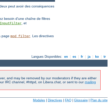
es deux peut avoir des conséquences
.
vez besoin d'une chaîne de filtres
, et
InputFilter
la page
. Les directives
mod_filter
Langues Disponibles:
en
|
es
|
fr
|
ja
|
ko
|
tr
ver, and may be removed by our moderators if they are either
r IRC channel, #httpd, on Libera.chat, or sent to our
mailing
Modules
|
Directives
|
FAQ
|
Glossaire
|
Plan du site