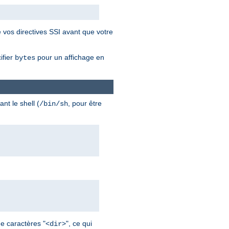
 vos directives SSI avant que votre
ifier
pour un affichage en
bytes
nt le shell (
, pour être
/bin/sh
de caractères "<
>", ce qui
dir