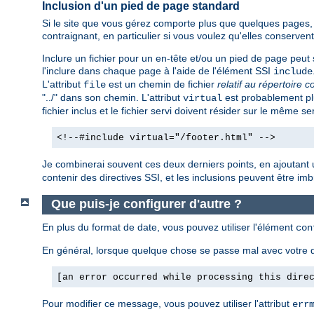
Inclusion d'un pied de page standard
Si le site que vous gérez comporte plus que quelques pages, v
contraignant, en particulier si vous voulez qu'elles conserv
Inclure un fichier pour un en-tête et/ou un pied de page peut s
l'inclure dans chaque page à l'aide de l'élément SSI
include
L'attribut
est un chemin de fichier
relatif au répertoire c
file
"../" dans son chemin. L'attribut
est probablement plu
virtual
fichier inclus et le fichier servi doivent résider sur le même se
<!--#include virtual="/footer.html" -->
Je combinerai souvent ces deux derniers points, en ajoutant 
contenir des directives SSI, et les inclusions peuvent être imbri
Que puis-je configurer d'autre ?
En plus du format de date, vous pouvez utiliser l'élément
con
En général, lorsque quelque chose se passe mal avec votre d
[an error occurred while processing this dire
Pour modifier ce message, vous pouvez utiliser l'attribut
err