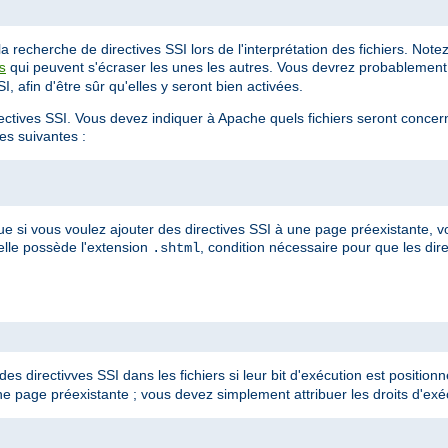
 recherche de directives SSI lors de l'interprétation des fichiers. Not
qui peuvent s'écraser les unes les autres. Vous devrez probablement 
s
, afin d'être sûr qu'elles y seront bien activées.
irectives SSI. Vous devez indiquer à Apache quels fichiers seront conce
ves suivantes :
ue si vous voulez ajouter des directives SSI à une page préexistante,
'elle possède l'extension
, condition nécessaire pour que les dire
.shtml
es directivves SSI dans les fichiers si leur bit d'exécution est positionné
e page préexistante ; vous devez simplement attribuer les droits d'exéc