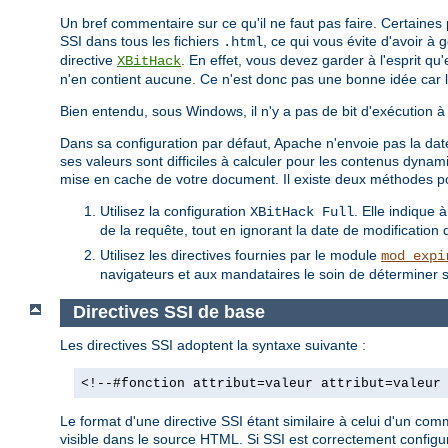
Un bref commentaire sur ce qu'il ne faut pas faire. Certaine
SSI dans tous les fichiers
, ce qui vous évite d'avoir à
.html
directive
. En effet, vous devez garder à l'esprit qu
XBitHack
n'en contient aucune. Ce n'est donc pas une bonne idée car 
Bien entendu, sous Windows, il n'y a pas de bit d'exécution à 
Dans sa configuration par défaut, Apache n'envoie pas la date
ses valeurs sont difficiles à calculer pour les contenus dyn
mise en cache de votre document. Il existe deux méthodes p
Utilisez la configuration
. Elle indique 
XBitHack Full
de la requête, tout en ignorant la date de modification de
Utilisez les directives fournies par le module
mod_expi
navigateurs et aux mandataires le soin de déterminer s
Directives SSI de base
Les directives SSI adoptent la syntaxe suivante :
<!--#fonction attribut=valeur attribut=valeur
Le format d'une directive SSI étant similaire à celui d'un co
visible dans le source HTML. Si SSI est correctement configur