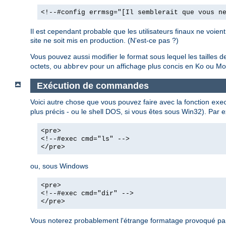
<!--#config errmsg="[Il semblerait que vous n
Il est cependant probable que les utilisateurs finaux ne voie
site ne soit mis en production. (N'est-ce pas ?)
Vous pouvez aussi modifier le format sous lequel les tailles de 
octets, ou
pour un affichage plus concis en Ko ou Mo,
abbrev
Exécution de commandes
Voici autre chose que vous pouvez faire avec la fonction
exe
plus précis - ou le shell DOS, si vous êtes sous Win32). Par e
<pre>
<!--#exec cmd="ls" -->
</pre>
ou, sous Windows
<pre>
<!--#exec cmd="dir" -->
</pre>
Vous noterez probablement l'étrange formatage provoqué par 