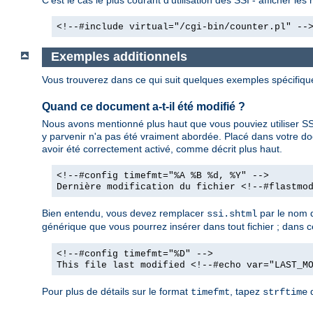
<!--#include virtual="/cgi-bin/counter.pl" --
Exemples additionnels
Vous trouverez dans ce qui suit quelques exemples spécifiq
Quand ce document a-t-il été modifié ?
Nous avons mentionné plus haut que vous pouviez utiliser SSI
y parvenir n'a pas été vraiment abordée. Placé dans votre d
avoir été correctement activé, comme décrit plus haut.
<!--#config timefmt="%A %B %d, %Y" -->
Dernière modification du fichier <!--#flastmo
Bien entendu, vous devez remplacer
par le nom d
ssi.shtml
générique que vous pourrez insérer dans tout fichier ; dans ce 
<!--#config timefmt="%D" -->
This file last modified <!--#echo var="LAST_M
Pour plus de détails sur le format
, tapez
d
timefmt
strftime