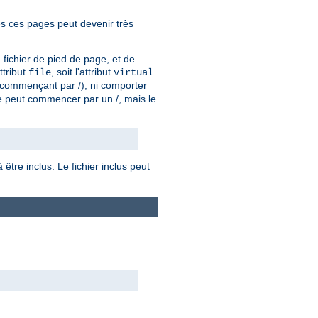
es ces pages peut devenir très
n fichier de pied de page, et de
attribut
, soit l'attribut
.
file
virtual
u (commençant par /), ni comporter
e peut commencer par un /, mais le
être inclus. Le fichier inclus peut