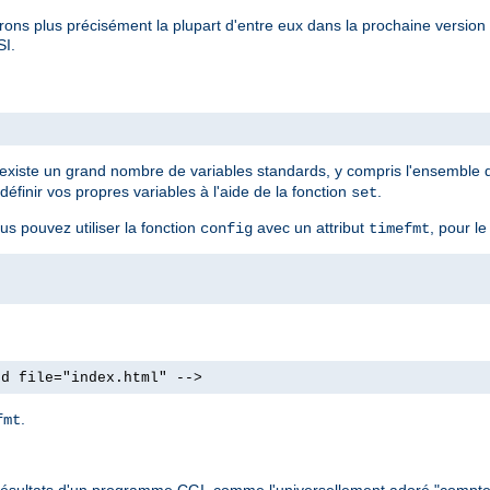
rons plus précisément la plupart d'entre eux dans la prochaine versio
SI.
Il existe un grand nombre de variables standards, y compris l'ensemble
finir vos propres variables à l'aide de la fonction
.
set
us pouvez utiliser la fonction
avec un attribut
, pour le
config
timefmt
od file="index.html" -->
.
fmt
 les résultats d'un programme CGI, comme l'universellement adoré "compte