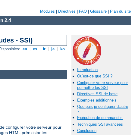
Modules
|
Directives
|
FAQ
|
Glossaire
|
Plan du site
n 2.4
udes - SSI)
Disponibles:
en
|
es
|
fr
|
ja
|
ko
Introduction
Qu'est-ce que SSI ?
Configurer votre serveur pour
permettre les SSI
Directives SSI de base
Exemples additionnels
Que puis-je configurer d'autre
?
Exécution de commandes
Techniques SSI avancées
de configurer votre serveur pour
Conclusion
pages HTML préexistantes.