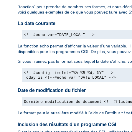
"fonction" peut prendre de nombreuses formes, et nous décri
voici quelques exemples de ce que vous pouvez faire avec S
La date courante
<!--#echo var="DATE_LOCAL" -->
La fonction
permet d'afficher la valeur d'une variable. 
echo
disponibles pour les programmes CGI. De plus, vous pouvez dé
Si vous n'aimez pas le format sous lequel la date s'affiche, vo
<!--#config timefmt="%A %B %d, %Y" -->
Today is <!--#echo var="DATE_LOCAL" -->
Date de modification du fichier
Dernière modification du document <!--#flastm
Le format peut là aussi être modifié à l'aide de l'attribut
time
Inclusion des résultats d'un programme CGI
C'est le cas le plus courant d'utilisation des SSI - afficher