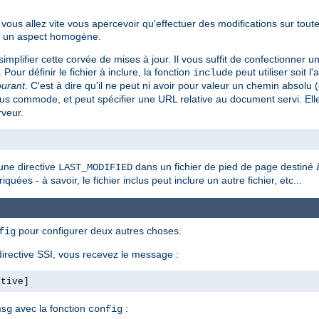
ous allez vite vous apercevoir qu'effectuer des modifications sur tout
ent un aspect homogène.
implifier cette corvée de mises à jour. Il vous suffit de confectionner u
. Pour définir le fichier à inclure, la fonction
peut utiliser soit l'
include
ourant
. C'est à dire qu'il ne peut ni avoir pour valeur un chemin absol
s commode, et peut spécifier une URL relative au document servi. Ell
rveur.
une directive
dans un fichier de pied de page destiné à 
LAST_MODIFIED
quées - à savoir, le fichier inclus peut inclure un autre fichier, etc...
pour configurer deux autres choses.
fig
irective SSI, vous recevez le message :
ctive]
avec la fonction
:
msg
config