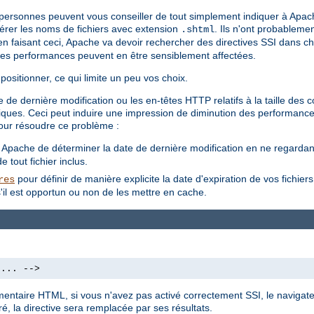
s personnes peuvent vous conseiller de tout simplement indiquer à Apac
 gérer les noms de fichiers avec extension
. Ils n'ont probableme
.shtml
'en faisant ceci, Apache va devoir rechercher des directives SSI dans cha
les performances peuvent en être sensiblement affectées.
positionner, ce qui limite un peu vos choix.
 de dernière modification ou les en-têtes HTTP relatifs à la taille des
amiques. Ceci peut induire une impression de diminution des performance
our résoudre ce problème :
à Apache de déterminer la date de dernière modification en ne regardant 
 tout fichier inclus.
pour définir de manière explicite la date d'expiration de vos fichier
res
'il est opportun ou non de les mettre en cache.
 ... -->
mmentaire HTML, si vous n'avez pas activé correctement SSI, le navigate
é, la directive sera remplacée par ses résultats.