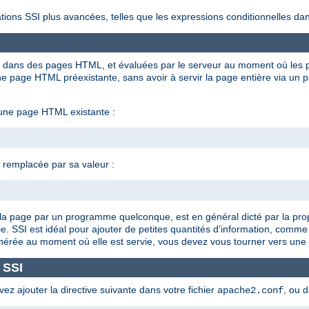
tions SSI plus avancées, telles que les expressions conditionnelles dan
ées dans des pages HTML, et évaluées par le serveur au moment où les p
 page HTML préexistante, sans avoir à servir la page entière via un 
 une page HTML existante :
t remplacée par sa valeur :
 de la page par un programme quelconque, est en général dicté par la pro
e. SSI est idéal pour ajouter de petites quantités d'information, comme
énérée au moment où elle est servie, vous devez vous tourner vers une 
 SSI
vez ajouter la directive suivante dans votre fichier
, ou 
apache2.conf