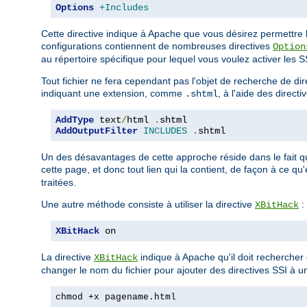
Options
+Includes
Cette directive indique à Apache que vous désirez permettre la
configurations contiennent de nombreuses directives
Option
au répertoire spécifique pour lequel vous voulez activer les SSI
Tout fichier ne fera cependant pas l'objet de recherche de d
indiquant une extension, comme
, à l'aide des directi
.shtml
AddType
 text
/
html 
.
AddOutputFilter
INCLUDES
.
shtml
Un des désavantages de cette approche réside dans le fait q
cette page, et donc tout lien qui la contient, de façon à ce qu
traitées.
Une autre méthode consiste à utiliser la directive
:
XBitHack
XBitHack
 on
La directive
indique à Apache qu'il doit rechercher d
XBitHack
changer le nom du fichier pour ajouter des directives SSI à un
chmod +x pagename.html