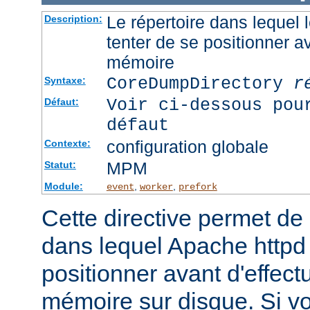
Le répertoire dans lequel
Description:
tenter de se positionner a
mémoire
CoreDumpDirectory
r
Syntaxe:
Voir ci-dessous pou
Défaut:
défaut
configuration globale
Contexte:
MPM
Statut:
Module:
,
,
event
worker
prefork
Cette directive permet de d
dans lequel Apache httpd 
positionner avant d'effect
mémoire sur disque. Si v