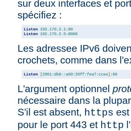
sur deux interfaces et port
spécifiez :
Listen
192.170
.
2.1
:
80
Listen
192.170
.
2.5
:
8000
Les adressee IPv6 doiven
crochets, comme dans l'e
Listen
[
2001:db8::a00:20ff:fea7:ccea
]:
80
L'argument optionnel
prot
nécessaire dans la plupar
S'il est absent,
est 
https
pour le port 443 et
l
http