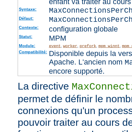
enfant va traiter au cou
MaxConnectionsPer
Syntaxe:
MaxConnectionsPerC
Défaut:
configuration globale
Contexte:
MPM
Statut:
Module:
,
,
,
,
event
worker
prefork
mpm_winnt
mpm_
Disponible depuis la ver
Compatibilité:
Apache. L'ancien nom
M
encore supporté.
La directive
MaxConnect
permet de définir le no
connexions qu'un process
pouvoir traiter au cours d