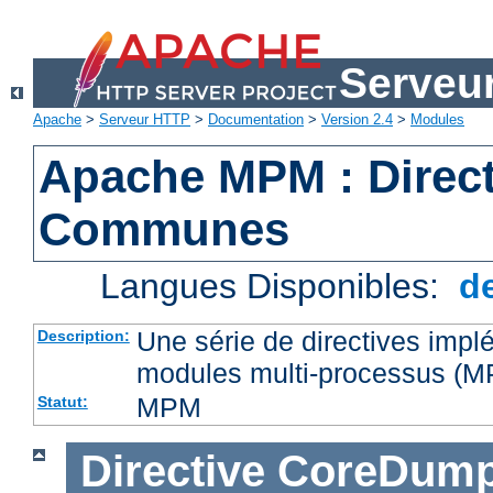
Serveu
Apache
>
Serveur HTTP
>
Documentation
>
Version 2.4
>
Modules
Apache MPM : Direct
Communes
Langues Disponibles:
d
Une série de directives impl
Description:
modules multi-processus (
MPM
Statut:
Directive
CoreDump