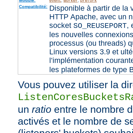
Module:
,
,
event
worker
prefork
Disponible à partir de la
Compatibilité:
HTTP Apache, avec un no
socket
,
SO_REUSEPORT
les nouvelles connexions
processus (ou threads) qu
Linux versions 3.9 et ult
l'implémentation couran
les plateformes de type 
Vous pouvez utiliser la di
ListenCoresBucketsR
un
ratio
entre le nombre 
activés et le nombre de 
(listeners' buckets) souhai