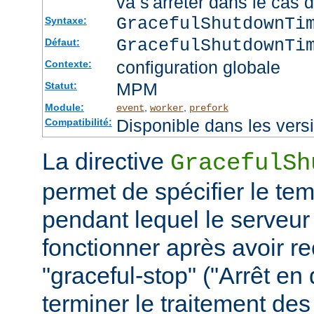
va s'arrêter dans le cas 
GracefulShutdownTi
Syntaxe:
GracefulShutdownTi
Défaut:
configuration globale
Contexte:
MPM
Statut:
Module:
,
,
event
worker
prefork
Disponible dans les vers
Compatibilité:
La directive
GracefulSh
permet de spécifier le te
pendant lequel le serveur
fonctionner après avoir re
"graceful-stop" ("Arrêt en
terminer le traitement de