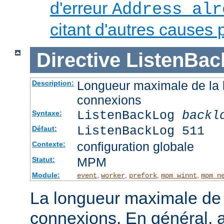
d'erreur
Address alr
citant d'autres causes 
Directive
ListenBac
Longueur maximale de la l
Description:
connexions
ListenBackLog
backl
Syntaxe:
ListenBackLog 511
Défaut:
configuration globale
Contexte:
MPM
Statut:
Module:
,
,
,
,
event
worker
prefork
mpm_winnt
mpm_n
La longueur maximale de l
connexions. En général, 