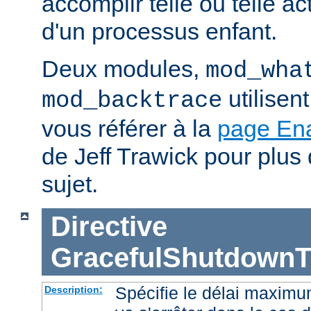
accomplir telle ou telle ac
d'un processus enfant.
Deux modules,
mod_wha
utilisen
mod_backtrace
vous référer à la
page En
de Jeff Trawick pour plus 
sujet.
Directive
GracefulShutdownT
Spécifie le délai maximu
Description: