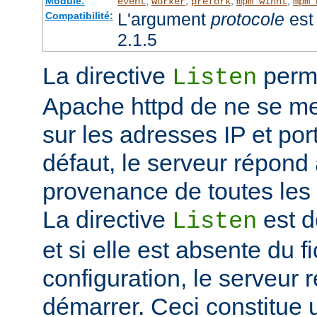
Module:
,
,
,
,
event
worker
prefork
mpm_winnt
mpm_
L'argument
protocole
est 
Compatibilité:
2.1.5
La directive
perme
Listen
Apache httpd de ne se met
sur les adresses IP et port
défaut, le serveur répond
provenance de toutes les 
La directive
est d
Listen
et si elle est absente du f
configuration, le serveur 
démarrer. Ceci constitue