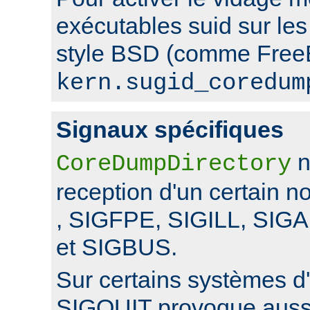
exécutables suid sur le
style BSD (comme FreeB
kern.sugid_coredum
Signaux spécifiques
n
CoreDumpDirectory
reception d'un certain 
, SIGFPE, SIGILL, SI
et SIGBUS.
Sur certains systèmes d'
SIGQUIT provoque auss