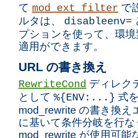
て
で
mod_ext_filter
ルタは、
disableenv=
プションを使って、環境
適用ができます。
URL の書き換え
ディレク
RewriteCond
として
式を
%{ENV:...}
mod_rewrite の書
に基いて条件分岐を行な
mod_rewrite が使用