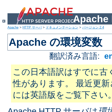
Apach
Apache
>
HTTP サーバ
>
ドキュメンテーション
>
バージョン 2.4
Apache の環境変数
翻訳済み言語:
e
この日本語訳はすでに古
性があります。 最近更
には英語版をご覧下さい
Apache HTTP サーバは
環