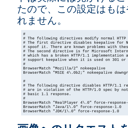
たので、この設定はもは
れません。
#

# The following directives modify normal HTTP 
# The first directive disables keepalive for N
# spoof it. There are known problems with thes
# The second directive is for Microsoft Intern
# which has a broken HTTP/1.1 implementation a
# support keepalive when it is used on 301 or 
#

BrowserMatch "Mozilla/2" nokeepalive

BrowserMatch "MSIE 4\.0b2;" nokeepalive downgr
#

# The following directive disables HTTP/1.1 re
# are in violation of the HTTP/1.0 spec by not
# basic 1.1 response.

#

BrowserMatch "RealPlayer 4\.0" force-response-
BrowserMatch "Java/1\.0" force-response-1.0

BrowserMatch "JDK/1\.0" force-response-1.0