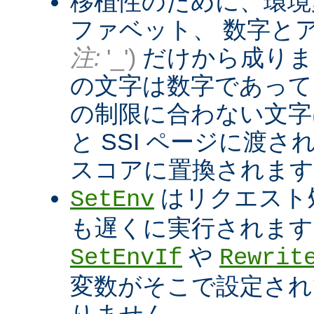
移植性のために、環境
ファベット、 数字と
注:
'_')
だけから成りま
の文字は数字であって
の制限に合わない文字は
と SSI ページに渡
スコアに置換されます
はリクエスト
SetEnv
も遅くに実行されます
や
SetEnvIf
Rewrit
変数がそこで設定され
りません。