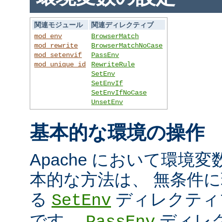
関連モジュール
関連ディレクティブ
mod_env
BrowserMatch
mod_rewrite
BrowserMatchNoCase
mod_setenvif
PassEnv
mod_unique_id
RewriteRule
SetEnv
SetEnvIf
SetEnvIfNoCase
UnsetEnv
基本的な環境の操作
Apache において環境
本的な方法は、 無条件
る
ディレクティ
SetEnv
です。
ディレ
PassEnv