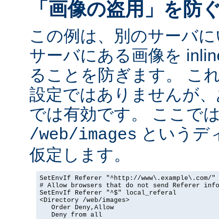
「画像の盗用」を防
この例は、別のサーバに
サーバにある画像を inli
ることを防ぎます。 こ
設定ではありませんが、
では有効です。 ここで
というデ
/web/images
仮定します。
SetEnvIf Referer "^http://www\.example\.com/" 
# Allow browsers that do not send Referer info
SetEnvIf Referer "^$" local_referal

<Directory /web/images>

   Order Deny,Allow

   Deny from all
