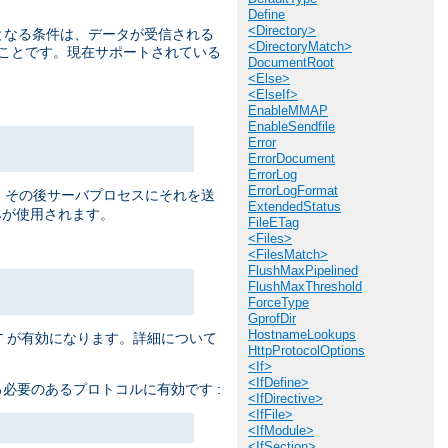
Define
<Directory>
提となる条件は、データが受信される
<DirectoryMatch>
うことです。現在サポートされている
DocumentRoot
<Else>
<ElseIf>
EnableMMAP
EnableSendfile
Error
ErrorDocument
ErrorLog
ErrorLogFormat
ると、 その後サーバプロセスにそれを送
ExtendedStatus
が使用されます。
FileETag
<Files>
<FilesMatch>
FlushMaxPipelined
FlushMaxThreshold
ForceType
GprofDir
HostnameLookups
が有効になります。詳細について
T
HttpProtocolOptions
<If>
<IfDefine>
必要のあるプロトコルに有効です :
<IfDirective>
<IfFile>
<IfModule>
<IfSection>