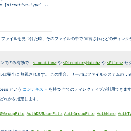
e
[
directive-type
] ...
ファイルを見つけた時、そのファイルの中で 宣言されたどのディレク
ンでのみ有効で、
や
や
セ
<Location>
<DirectoryMatch>
<Files>
ルは完全に 無視されます。 この場合、サーバはファイルシステムの
.h
という
コンテキスト
を持つ 全てのディレクティブが利用できま
cess
のどれかを指定します。
,
,
,
,
BMGroupFile
AuthDBMUserFile
AuthGroupFile
AuthName
AuthT