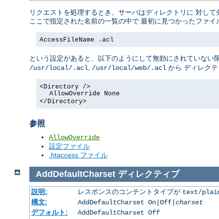
リクエストを処理するとき、サーバはディレクトリに 対して
ここで指定された名前の一覧の中で 最初に見つかったファイ
AccessFileName .acl
という設定があると、以下のようにして無効にされていない限
,
から ディレク
/usr/local/.acl
/usr/local/web/.acl
<Directory />
AllowOverride None
</Directory>
参照
AllowOverride
設定ファイル
.htaccess ファイル
AddDefaultCharset
ディレクティブ
説明:
レスポンスのコンテントタイプが
text/plai
構文:
AddDefaultCharset On|Off|
charset
デフォルト:
AddDefaultCharset Off