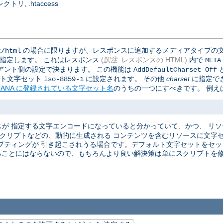
, .htaccess
の場合に限りますが、レスポンスに追加するメディアタイプの文
t/html
で指定します。 これはレスポンス
(
訳注:
レスポンスの HTML)
内で
META
アント側の設定で決まります。 この機能は
AddDefaultCharset Off
ォルト文字セット
に設定されます。 その他
charset
に指定で
iso-8859-1
IANA に登録されている文字セット名
のうちの一つにすべきです。 例えば
が 指定する文字エンコードになっていると分かっていて、かつ、 リ
 スクリプトなどの、動的に生成される コンテンツを含むリソースに文字
プティングが 引き起こされうる場合です。デフォルト文字セットをセット
ることにはならないので、もちろんより良い解決策は単にスクリプトを修正