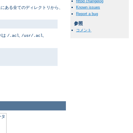
httpd changelog
Known issues
上にある全てのディレクトリから、
Report a bug
参照
コメント
バは
,
,
/.acl
/usr/.acl
ータ