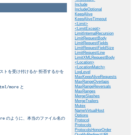
Include
IncludeOptional
KeepAlive
KeepAliveTimeout
<Limit>
<LimitExcept>
LimitInternalRecursion
LimitRequestBody
LimitRequestFields
LimitRequestFieldSize
LimitRequestLine
LimitXMLRequestBody
<Location>
<LocationMatch>
ストを受け付けるか 拒否するかを
LogLevel
MaxKeepAliveRequests
MaxRangeOverlaps
MaxRangeReversals
と
tml/more
MaxRanges
MergeSlashes
MergeTrailers
Mutex
NameVirtualHost
Options
のように、本当のファイル名の
re
Protocol
Protocols
ProtocolsHonorOrder
QualifyRedirectURL