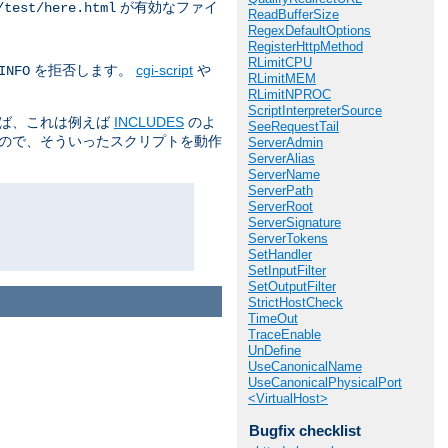
が有効なファイ
/test/here.html
ReadBufferSize
RegexDefaultOptions
RegisterHttpMethod
RLimitCPU
を拒否します。
cgi-script
や
INFO
RLimitMEM
RLimitNPROC
ScriptInterpreterSource
えば、これは例えば
INCLUDES
のよ
SeeRequestTail
るので、そういったスクリプトを動作
ServerAdmin
ServerAlias
ServerName
ServerPath
ServerRoot
ServerSignature
ServerTokens
SetHandler
SetInputFilter
SetOutputFilter
StrictHostCheck
TimeOut
TraceEnable
UnDefine
UseCanonicalName
UseCanonicalPhysicalPort
<VirtualHost>
Bugfix checklist