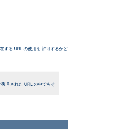
存在する URL の使用を 許可するかど
復号された URL の中でもそ