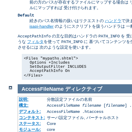
前の方のパスが存在するファイルにマップする場合は 
ルにマップすれば 受け付けられます。
Default
続きのパス名情報の扱いはリクエストの
ハンドラ
で決
isapi-handler
のようにスクリプトを扱うハンドラは 一
の主な目的はハンドラの
を 受
AcceptPathInfo
PATH_INFO
うな
フィルタ
を使って
に 基づいてコンテンツを
PATH_INFO
させるには 次のような設定を使います。
<Files "mypaths.shtml">
Options +Includes
SetOutputFilter INCLUDES
AcceptPathInfo On
</Files>
AccessFileName
ディレクティブ
説明:
分散設定ファイルの名前
構文:
AccessFileName
filename
[
filename
] .
デフォルト:
AccessFileName .htaccess
コンテキスト:
サーバ設定ファイル, バーチャルホスト
ステータス:
Core
モジュール:
core