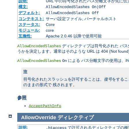
説明:
URL 中の符号化されたパス分離文字が先に
構文:
AllowEncodedSlashes On|Off
デフォルト:
AllowEncodedSlashes Off
コンテキスト:
サーバ設定ファイル, バーチャルホスト
ステータス:
Core
モジュール:
core
互換性:
Apache 2.0.46 以降で使用可能
ディレクティブは符号化された パス分
AllowEncodedSlashes
うかを決定します。通常はそのような URL は 404 (Not fou
による パス分離文字の使用は、
AllowEncodedSlashes
On
P
注
符号化されたスラッシュを許可することは、
復号
をするこ
のままの形式で 残されます。
参照
AcceptPathInfo
AllowOverride
ディレクティブ
説明:
で許可されるディレクティブの種
.htaccess