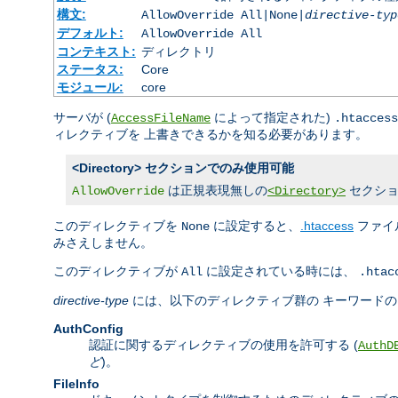
構文:
AllowOverride All|None|
directive-typ
デフォルト:
AllowOverride All
コンテキスト:
ディレクトリ
ステータス:
Core
モジュール:
core
サーバが (
によって指定された)
AccessFileName
.htaccess
ィレクティブを 上書きできるかを知る必要があります。
<Directory> セクションでのみ使用可能
は正規表現無しの
セクショ
AllowOverride
<Directory>
このディレクティブを
に設定すると、
.htaccess
ファイ
None
みさえしません。
このディレクティブが
に設定されている時には、
All
.htac
directive-type
には、以下のディレクティブ群の キーワード
AuthConfig
認証に関するディレクティブの使用を許可する (
AuthD
ど
)。
FileInfo