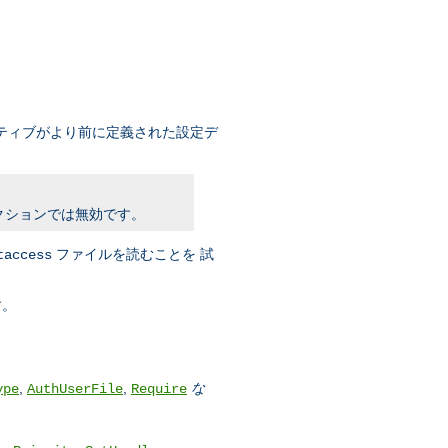
ティブがより前に定義された設定デ
クションでは無効です。
ファイルを読むことを 試
taccess
す。
,
,
な
ype
AuthUserFile
Require