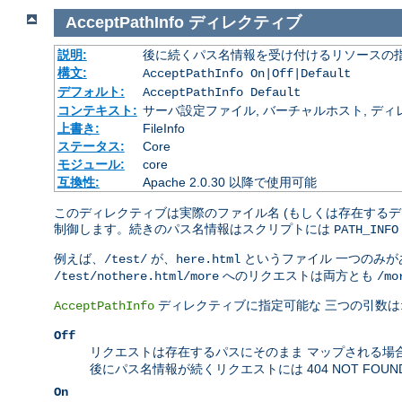
AcceptPathInfo
ディレクティブ
説明:
後に続くパス名情報を受け付けるリソースの
構文:
AcceptPathInfo On|Off|Default
デフォルト:
AcceptPathInfo Default
コンテキスト:
サーバ設定ファイル, バーチャルホスト, ディレクトリ
上書き:
FileInfo
ステータス:
Core
モジュール:
core
互換性:
Apache 2.0.30 以降で使用可能
このディレクティブは実際のファイル名 (もしくは存在するデ
制御します。続きのパス名情報はスクリプトには
PATH_INFO
例えば、
が、
というファイル 一つのみ
/test/
here.html
へのリクエストは両方とも
/test/nothere.html/more
/mo
ディレクティブに指定可能な 三つの引数は
AcceptPathInfo
Off
リクエストは存在するパスにそのまま マップされる場
後にパス名情報が続くリクエストには 404 NOT FOU
On