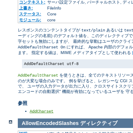
コンテキスト:
サーバ設定ファイル, バーチャルホスト, ディレクトリ
上書き:
FileInfo
ステータス:
Core
モジュール:
core
レスポンスのコンテントタイプが
あるいは
text/plain
tex
ーディングの名前) のデフォルト値を、このディレクティブ
字セットも無効にしますが、 最終的な挙動はユーザのクライ
にすれば、 Apache 内部のデフ
AddDefaultCharset On
ます。 指定する値は、MIME メディアタイプとして使われる
AddDefaultCharset utf-8
を使うときは、全てのテキストリソース
AddDefaultCharset
のが大変な場合のみです。 例を挙げると、レガシーな CGI
で、 ユーザの入力データが出力に入り、クロスサイトスクリ
エンコードの自動選択" 機能が有効になっているユーザを 守
参照
AddCharset
AllowEncodedSlashes
ディレクティブ