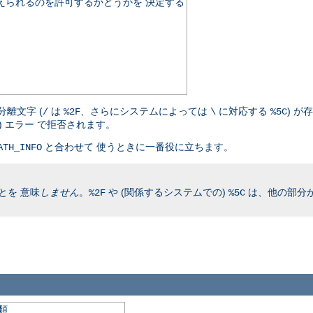
伝えられるのを許可するかどうかを 決定する
離文字 (
は
、さらにシステムによっては
に対応する
) が
/
%2F
\
%5C
nd) エラー で拒否されます。
と合わせて 使うときに一番役に立ちます。
ATH_INFO
とを 意味
しません
。
や (関係するシステムでの)
は、他の部分が
%2F
%5C
類