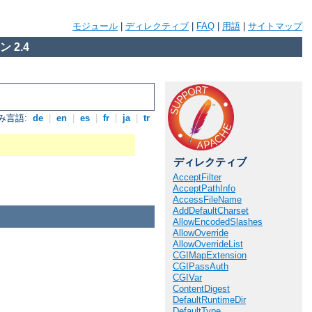
モジュール
|
ディレクティブ
|
FAQ
|
用語
|
サイトマップ
 2.4
み言語:
de
|
en
|
es
|
fr
|
ja
|
tr
ディレクティブ
AcceptFilter
AcceptPathInfo
AccessFileName
AddDefaultCharset
AllowEncodedSlashes
AllowOverride
AllowOverrideList
CGIMapExtension
CGIPassAuth
CGIVar
ContentDigest
DefaultRuntimeDir
DefaultType