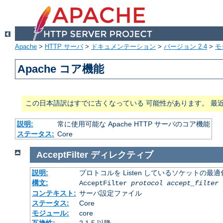
Apache
>
HTTP サーバ
>
ドキュメンテーション
>
バージョン 2.4
>
モ
Apache コア機能
この日本語訳はすでに古くなっている 可能性があります。 最
説明:
常に使用可能な Apache HTTP サーバのコア機能
ステータス:
Core
AcceptFilter
ディレクティブ
説明:
プロトコルを Listen しているソケットの最
構文:
AcceptFilter
protocol
accept_filter
コンテキスト:
サーバ設定ファイル
ステータス:
Core
モジュール:
core
互換性:
2.1.5 以降