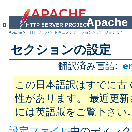
Apach
Apache
>
HTTP サーバ
>
ドキュメンテーション
>
バージョン 2.4
セクションの設定
翻訳済み言語:
e
この日本語訳はすでに古
性があります。 最近更
には英語版をご覧下さい
設定ファイル
中のディレク