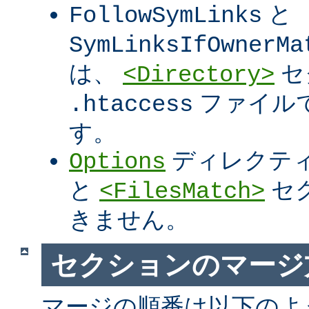
と
FollowSymLinks
SymLinksIfOwnerMa
は、
セ
<Directory>
ファイル
.htaccess
す。
ディレクテ
Options
と
セ
<FilesMatch>
きません。
セクションのマージ
マージの順番は以下のよ