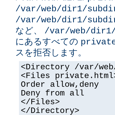
/var/web/dir1/subdi
/var/web/dir1/subdi
など、
/var/web/dir1
にあるすべての
privat
スを拒否します。
<Directory /var/web
<Files private.html
Order allow,deny
Deny from all
</Files>
</Directory>