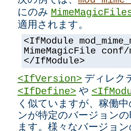
にのみ
MimeMagicFile
適用されます。
<IfModule mod_mime_
MimeMagicFile conf/
</IfModule>
ディレク
<IfVersion>
や
<IfDefine>
<IfMod
く似ていますが、稼働中
ンが特定のバージョンの
ます。様々なバージョンの 