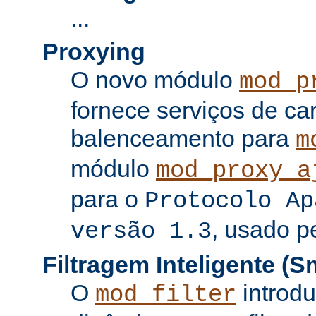
...
Proxying
O novo módulo
mod_p
fornece serviços de c
balenceamento para
m
módulo
mod_proxy_a
para o
Protocolo Ap
, usado p
versão 1.3
Filtragem Inteligente (Sm
O
introdu
mod_filter