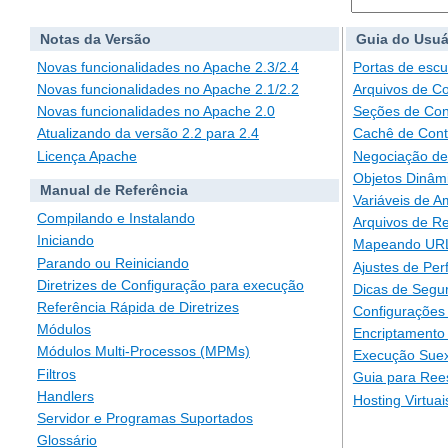
Notas da Versão
Guia do Usuá
Novas funcionalidades no Apache 2.3/2.4
Portas de escu
Novas funcionalidades no Apache 2.1/2.2
Arquivos de C
Novas funcionalidades no Apache 2.0
Seções de Con
Atualizando da versão 2.2 para 2.4
Cachê de Con
Licença Apache
Negociação de
Objetos Dinâm
Manual de Referência
Variáveis de A
Compilando e Instalando
Arquivos de Re
Iniciando
Mapeando URLs
Parando ou Reiniciando
Ajustes de Pe
Diretrizes de Configuração para execução
Dicas de Segu
Referência Rápida de Diretrizes
Configurações 
Módulos
Encriptamento
Módulos Multi-Processos (MPMs)
Execução Suex
Filtros
Guia para Ree
Handlers
Hosting Virtuai
Servidor e Programas Suportados
Glossário