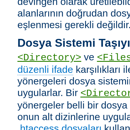
devingen olarak üretilebil
alanlarının doğrudan dos
eşlenmesi gerekli değildir
Dosya Sistemi Taşıyı
ve
<Directory>
<File
düzenli ifade
karşılıkları i
yönergeleri dosya sistemi
uygularlar. Bir
<Directo
yönergeler belli bir dosya
onun alt dizinlerine uygula
.htaccess dosyaları
kullan