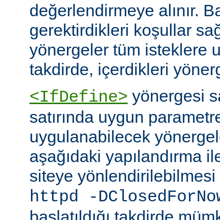
değerlendirmeye alınır. B
gerektirdikleri koşullar sa
yönergeler tüm isteklere u
takdirde, içerdikleri yönerg
yönergesi 
<IfDefine>
satırında uygun parametr
uygulanabilecek yönergeler
aşağıdaki yapılandırma ile
siteye yönlendirilebilmes
httpd -DClosedForNo
başlatıldığı takdirde müm