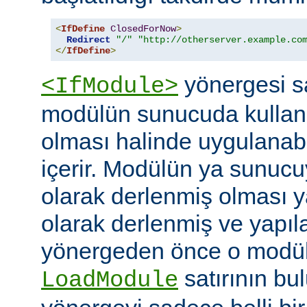
<
IfDefine
ClosedForNow
>
Redirect
"/"
"http://otherserver.example.co
</
IfDefine
>
yönergesi sa
<IfModule>
modülün sunucuda kullanı
olması halinde uygulanab
içerir. Modülün ya sunucuy
olarak derlenmiş olması 
olarak derlenmiş ve yapı
yönergeden önce o modüle 
satırının bu
LoadModule