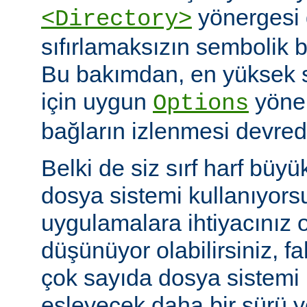
yönergesi 
<Directory>
sıfırlamaksızın sembolik ba
Bu bakımdan, en yüksek 
için uygun
yöner
Options
bağların izlenmesi devredış
Belki de siz sırf harf büyü
dosya sistemi kullanıyors
uygulamalara ihtiyacınız 
düşünüyor olabilirsiniz, fa
çok sayıda dosya sistem
eşleyecek daha bir sürü 