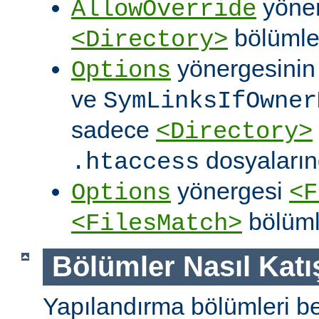
yöner
AllowOverride
bölümler
<Directory>
yönergesini
Options
ve
SymLinksIfOwner
sadece
<Directory>
dosyalarınd
.htaccess
yönergesi
Options
<F
bölüml
<FilesMatch>
Bölümler Nasıl Katışt
Yapılandırma bölümleri bell