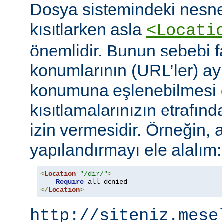
Dosya sistemindeki nesne
kısıtlarken asla
<Locati
önemlidir. Bunun sebebi fa
konumlarının (URL’ler) ay
konumuna eşlenebilmesi d
kısıtlamalarınızın etrafın
izin vermesidir. Örneğin, 
yapılandırmayı ele alalım:
<
Location
"/dir/"
>
Require
</
Location
>
http://siteniz.mese