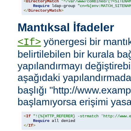
<
DirectoryMatch
"^/var/www/combined/(?<SITENA
Require
 ldap-group 
"cn=%{env:MATCH_SITENA
</
DirectoryMatch
>
Mantıksal İfadeler
yönergesi bir mantık
<If>
belirtilebilen bir kurala ba
yapılandırmayı değiştirebil
aşağıdaki yapılandırmad
başlığı "http://www.examp
başlamıyorsa erişimi yasa
<
If
"!(%{HTTP_REFERER} -strmatch 'http://www.
Require
</
If
>