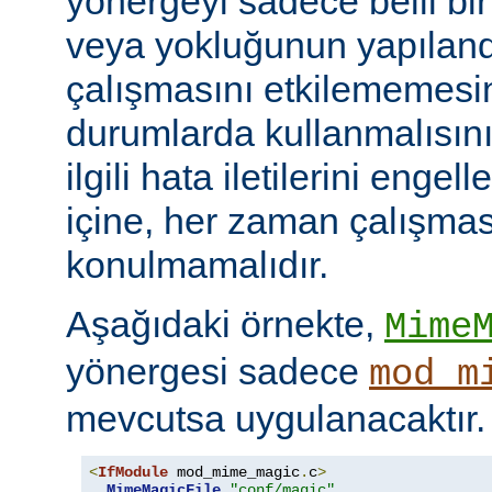
yönergeyi sadece belli bi
veya yokluğunun yapılan
çalışmasını etkilememesini
durumlarda kullanmalısını
ilgili hata iletilerini engel
içine, her zaman çalışmas
konulmamalıdır.
Aşağıdaki örnekte,
Mime
yönergesi sadece
mod_m
mevcutsa uygulanacaktır.
<
IfModule
 mod_mime_magic
.
c
>
MimeMagicFile
"conf/magic"