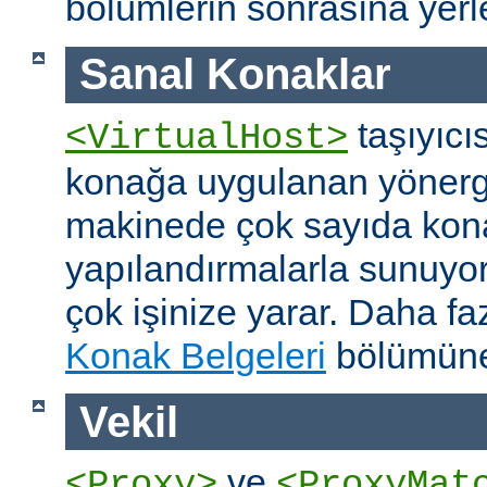
bölümlerin sonrasına yerleş
Sanal Konaklar
taşıyıcıs
<VirtualHost>
konağa uygulanan yönerge
makinede çok sayıda konağ
yapılandırmalarla sunuyor
çok işinize yarar. Daha faz
Konak Belgeleri
bölümüne
Vekil
ve
<Proxy>
<ProxyMat