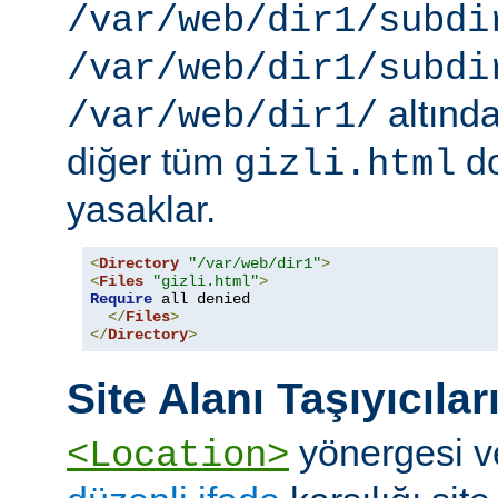
/var/web/dir1/subdi
/var/web/dir1/subdi
altınd
/var/web/dir1/
diğer tüm
do
gizli.html
yasaklar.
<
Directory
"/var/web/dir1"
>
<
Files
"gizli.html"
>
Require
 all denied

</
Files
>
</
Directory
>
Site Alanı Taşıyıcılar
yönergesi v
<Location>