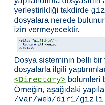
yapılandırma dosyasının
yerleştirildiği takdirde
giz
dosyalara nerede bulunur
izin vermeyecektir.
<
Files
"gizli.html"
>
Require
</
Files
>
Dosya sisteminin belli bir 
dosyalarla ilgili yaptırımla
bölümleri bi
<Directory>
Örneğin, aşağıdaki yapıl
/var/web/dir1/gizli