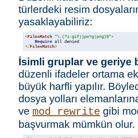
türlerdeki resim dosyaları
yasaklayabiliriz:
<
FilesMatch
"\.(?i:gif|jpe?g|png)$"
>
Require
</
FilesMatch
>
İsimli gruplar ve geriye
düzenli ifadeler ortama ekl
büyük harfli yapılır. Böyl
dosya yolları elemanları
ve
gibi mo
mod_rewrite
başvurmak mümkün olur.