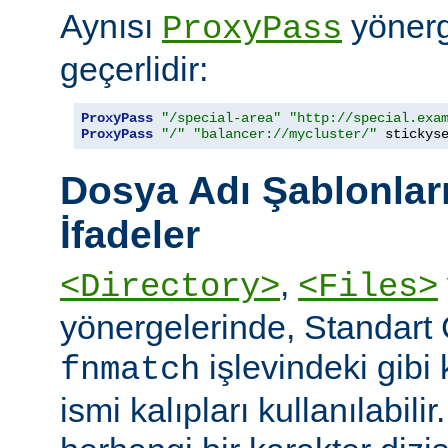
Aynısı
yönerge
ProxyPass
geçerlidir:
ProxyPass
"/special-area"
"http://special.exa
ProxyPass
"/"
"balancer://mycluster/"
 stickys
Dosya Adı Şablonları
İfadeler
,
<Directory>
<Files>
yönergelerinde, Standart
işlevindeki gibi
fnmatch
ismi kalıpları kullanılabilir