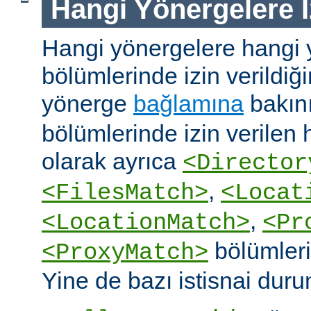
Hangi Yönergelere İ
Hangi yönergelere hangi 
bölümlerinde izin verildiğ
yönerge
bağlamına
bakın
bölümlerinde izin verilen
olarak ayrıca
<Director
,
<FilesMatch>
<Locat
,
<LocationMatch>
<Pr
bölümlerin
<ProxyMatch>
Yine de bazı istisnai duru