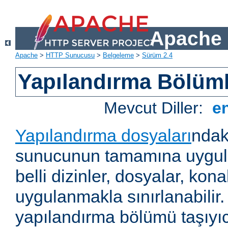
Apache 
Apache
>
HTTP Sunucusu
>
Belgeleme
>
Sürüm 2.4
Yapılandırma Bölüml
Mevcut Diller:
e
Yapılandırma dosyaları
ndak
sunucunun tamamına uygul
belli dizinler, dosyalar, ko
uygulanmakla sınırlanabilir
yapılandırma bölümü taşıyıc