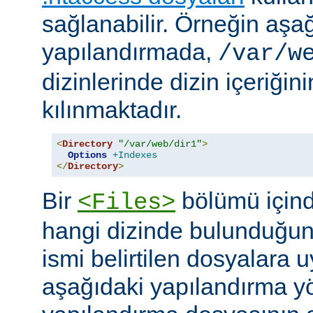
sağlanabilir. Örneğin aşa
yapılandırmada,
/var/w
dizinlerinde dizin içeriğin
kılınmaktadır.
<
Directory
"/var/web/dir1"
>
Options
+Indexes
</
Directory
>
Bir
bölümü içind
<Files>
hangi dizinde bulunduğun
ismi belirtilen dosyalara 
aşağıdaki yapılandırma y