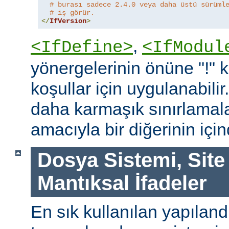
# burası sadece 2.4.0 veya daha üstü sürüml
# iş görür.
</
IfVersion
>
,
<IfDefine>
<IfModul
yönergelerinin önüne "!"
koşullar için uygulanabilir
daha karmaşık sınırlamal
amacıyla bir diğerinin içind
Dosya Sistemi, Site
Mantıksal İfadeler
En sık kullanılan yapılan