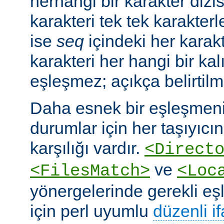
herhangi bir karakter dizis
karakteri tek tek karakterle
ise
seq
içindeki her karakte
karakteri her hangi bir kalı
eşleşmez; açıkça belirtilm
Daha esnek bir eşleşmeni
durumlar için her taşıyıcın
karşılığı vardır.
<Direct
ve
<FilesMatch>
<Loc
yönergelerinde gerekli e
için perl uyumlu
düzenli i