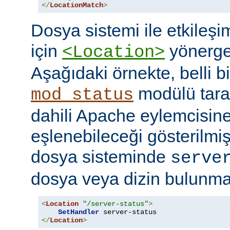
</
LocationMatch
>
Dosya sistemi ile etkileş
için
yönerges
<Location>
Aşağıdaki örnekte, belli b
modülü tara
mod_status
dahili Apache eylemcisine
eşlenebileceği gösterilmişt
dosya sisteminde
serve
dosya veya dizin bulunması
<
Location
"/server-status"
>
SetHandler
</
Location
>