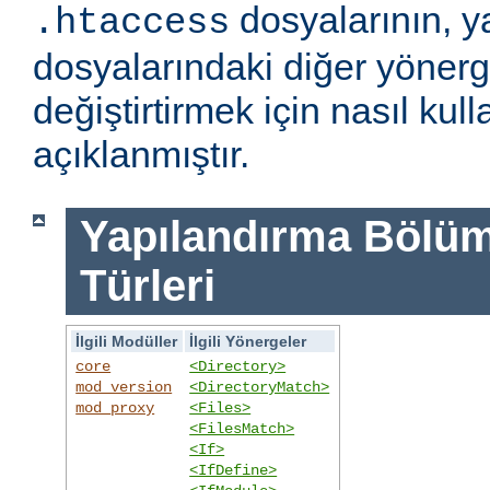
dosyalarının, y
.htaccess
dosyalarındaki diğer yönerge
değiştirtirmek için nasıl kull
açıklanmıştır.
Yapılandırma Bölümü
Türleri
İlgili Modüller
İlgili Yönergeler
core
<Directory>
mod_version
<DirectoryMatch>
mod_proxy
<Files>
<FilesMatch>
<If>
<IfDefine>