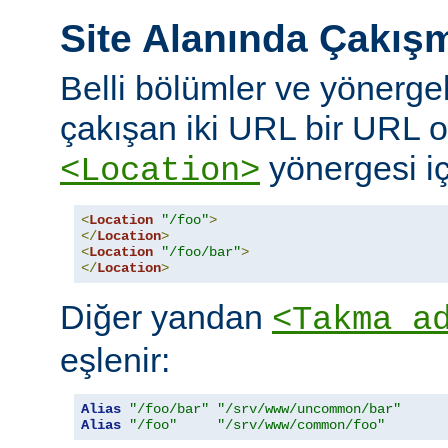
Site Alanında Çakış
Belli bölümler ve yönergel
çakışan iki URL bir URL ol
yönergesi iç
<Location>
<
Location
"/foo"
>
</
Location
>
<
Location
"/foo/bar"
>
</
Location
>
Diğer yandan
<Takma a
eşlenir:
Alias
"/foo/bar"
"/srv/www/uncommon/bar"
Alias
"/foo"
"/srv/www/common/foo"