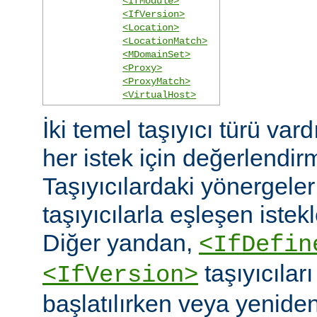
<IfModule>
<IfVersion>
<Location>
<LocationMatch>
<MDomainSet>
<Proxy>
<ProxyMatch>
<VirtualHost>
İki temel taşıyıcı türü vard
her istek için değerlendirm
Taşıyıcılardaki yönergele
taşıyıcılarla eşleşen istekl
Diğer yandan,
<IfDefin
taşıyıcıla
<IfVersion>
başlatılırken veya yeniden