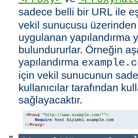
sadece belli bir URL ile 
vekil sunucusu üzerinden e
uygulanan yapılandırma y
bulundururlar. Örneğin aş
yapılandırma
example.c
için vekil sunucunun sad
kullanıcılar tarafından kul
sağlayacaktır.
<
Proxy
"http://www.example.com/*"
>
Require
 host bizimki
.
example
.
</
Proxy
>