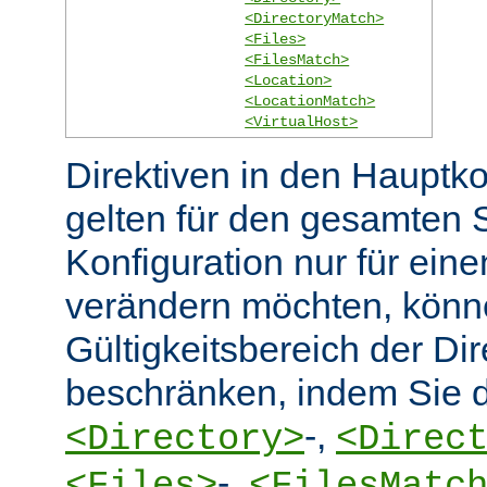
<DirectoryMatch>
<Files>
<FilesMatch>
<Location>
<LocationMatch>
<VirtualHost>
Direktiven in den Hauptko
gelten für den gesamten 
Konfiguration nur für eine
verändern möchten, könn
Gültigkeitsbereich der Dir
beschränken, indem Sie d
-,
<Directory>
<Direc
-,
<Files>
<FilesMatc