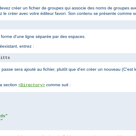
devez créer un fichier de groupes qui associe des noms de groupes avec
ez le créer avec votre éditeur favori. Son contenu se présente comme su
a forme d'une ligne séparée par des espaces.
éexistant, entrez :
pitts
passe sera ajouté au fichier, plutôt que d'en créer un nouveau (C'est
a section
comme suit :
<Directory>
rds"
s"