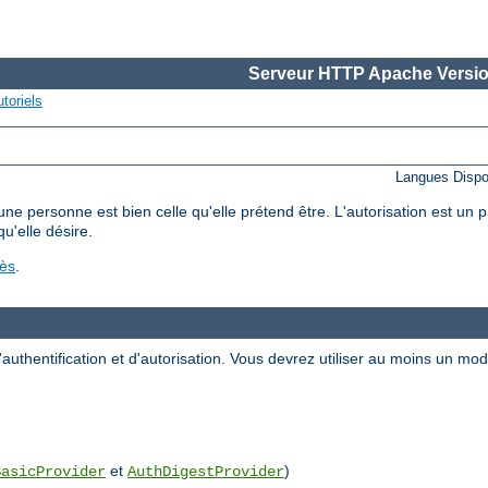
Serveur HTTP Apache Versio
toriels
Langues Dispo
'une personne est bien celle qu'elle prétend être. L'autorisation est un
qu'elle désire.
cès
.
uthentification et d'autorisation. Vous devrez utiliser au moins un m
et
)
BasicProvider
AuthDigestProvider