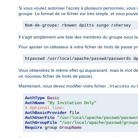
Si vous voulez autoriser l'accès à plusieurs personnes, vous 
groupe. Le format de ce fichier est très simple, et vous pouv
Nom-de-groupe: rbowen dpitts sungo rshersey
Il s'agit simplement une liste des membres du groupe sous l
Pour ajouter un utilisateur à votre fichier de mots de passe pr
htpasswd /usr/local/apache/passwd/passwords d
Vous obtiendrez le même effet qu'auparavant, mais le mot de 
un nouveau fichier de mots de passe)..
Maintenant, vous devez modifier votre fichier
ou l
.htaccess
AuthType
Basic
AuthName
"By Invitation Only"
# Optional line:
AuthBasicProvider
AuthUserFile
"/usr/local/apache/passwd/passwo
AuthGroupFile
"/usr/local/apache/passwd/group
Require
 group 
GroupName