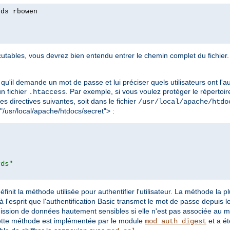
rds rbowen
tables, vous devrez bien entendu entrer le chemin complet du fichier. 
qu'il demande un mot de passe et lui préciser quels utilisateurs ont l'au
 un fichier
. Par exemple, si vous voulez protéger le répertoir
.htaccess
les directives suivantes, soit dans le fichier
/usr/local/apache/htdo
 "/usr/local/apache/htdocs/secret"> :
rds"
éfinit la méthode utilisée pour authentifier l'utilisateur. La méthode la 
à l'esprit que l'authentification Basic transmet le mot de passe depuis le 
mission de données hautement sensibles si elle n'est pas associée au 
ette méthode est implémentée par le module
et a ét
mod_auth_digest