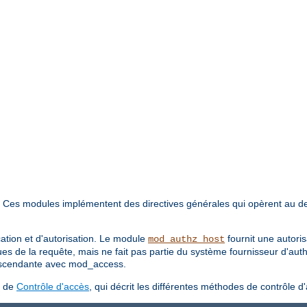
. Ces modules implémentent des directives générales qui opèrent au d
cation et d'autorisation. Le module
fournit une autori
mod_authz_host
ues de la requête, mais ne fait pas partie du système fournisseur d'aut
 ascendante avec mod_access.
s de
Contrôle d'accès
, qui décrit les différentes méthodes de contrôle d