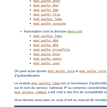
mod_authn_anon
mod_authn_dbd
mod_authn_dbm
mod_authn_file
mod_authnz_ldap
mod_authn_socache
Autorisation (voir la directive
)
Require
mod_authnz_ldap
mod_authz_dbd
mod_authz_dbm
mod_authz_groupfile
mod_authz_host
mod_authz_owner
mod_authz_user
On peut aussi ajouter
et
mod_authn_core
mod_authz_core
d'authentification.
Le module
est un fournisseur d'authentifi
mod_authnz_ldap
sur le nom du serveur, l'adresse IP ou certaines caractéristiq
a été créé à des fins de compatibilité
mod_access_compat
Vous devriez aussi jeter un coup d'oeil au manuel de recette