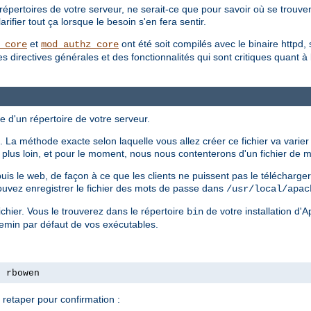
répertoires de votre serveur, ne serait-ce que pour savoir où se trouvent
ifier tout ça lorsque le besoin s'en fera sentir.
et
ont été soit compilés avec le binaire httpd, 
_core
mod_authz_core
irectives générales et des fonctionnalités qui sont critiques quant à la 
e d'un répertoire de votre serveur.
 La méthode exacte selon laquelle vous allez créer ce fichier va varier
ls plus loin, et pour le moment, nous nous contenterons d'un fichier de
epuis le web, de façon à ce que les clients ne puissent pas le télécharg
ouvez enregistrer le fichier des mots de passe dans
/usr/local/apac
chier. Vous le trouverez dans le répertoire
de votre installation d'
bin
hemin par défaut de vos exécutables.
s rbowen
retaper pour confirmation :