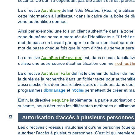
sécurité. Ce but n'a cependant pas été atteint et il est préfér
La directive
définit l'
Identificateur
(Realm) à utiliser
AuthName
cette information à l'utilisateur dans le cadre de la boîte de
zone authentifiée donnée.
Ainsi par exemple, une fois un client authentifié dans la zone
zone du même serveur marquée de l'identificateur
"Fichier
mot de passe en faisant partager le même identificateur entr
mot de passe chaque fois que le nom d'hôte du serveur sera 
La directive
est, dans ce cas, facultativ
AuthBasicProvider
utilisez une autre source d'authentification comme
mod_auth
La directive
définit le chemin du fichier de 
AuthUserFile
la durée de la recherche dans un fichier texte pour authentif
aussi stocker les données relatives aux utilisateurs dans d
programmes
et
permettent de créer et mani
dbmmanage
htdbm
Enfin, la directive
implémente la partie autorisation d
Require
suivante, nous décrirons les différentes méthodes d'utilisation
Autorisation d'accès à plusieurs personnes
Les directives ci-dessus n'autorisent qu'une personne (quelq
autoriser l'accès à plusieurs personnes. C'est ici qu'intervient