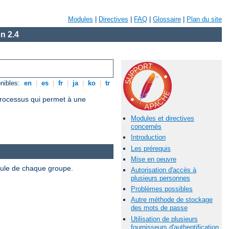
Modules
|
Directives
|
FAQ
|
Glossaire
|
Plan du site
n 2.4
nibles:
en
|
es
|
fr
|
ja
|
ko
|
tr
 processus qui permet à une
Modules et directives
concernés
Introduction
Les prérequis
Mise en oeuvre
odule de chaque groupe.
Autorisation d'accès à
plusieurs personnes
Problèmes possibles
Autre méthode de stockage
des mots de passe
Utilisation de plusieurs
fournisseurs d'authentification