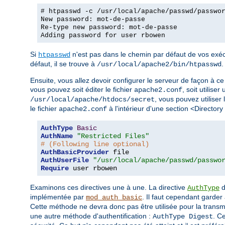
# htpasswd -c /usr/local/apache/passwd/passwo
New password: mot-de-passe
Re-type new password: mot-de-passe
Adding password for user rbowen
Si
n'est pas dans le chemin par défaut de vos exécu
htpasswd
défaut, il se trouve à
.
/usr/local/apache2/bin/htpasswd
Ensuite, vous allez devoir configurer le serveur de façon à ce 
vous pouvez soit éditer le fichier
, soit utiliser
apache2.conf
, vous pouvez utiliser 
/usr/local/apache/htdocs/secret
le fichier
à l'intérieur d'une section <Directory
apache2.conf
AuthType
Basic
AuthName
"Restricted Files"
# (Following line optional)
AuthBasicProvider
AuthUserFile
"/usr/local/apache/passwd/passwo
Require
 user rbowen
Examinons ces directives une à une. La directive
d
AuthType
implémentée par
. Il faut cependant garder 
mod_auth_basic
Cette méthode ne devra donc pas être utilisée pour la trans
une autre méthode d'authentification :
. C
AuthType Digest