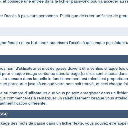
, et possède une entrée dans le fichier
pourra accéder au rép
e
password
 l'accès à plusieurs personnes. Plutôt que de créer un fichier de groupes
igne
autorisera l'accès à quiconque possédant un
Require valid-user
ue vos nom d'utilisateur et mot de passe doivent être vérifiés chaque f
t pour chaque image contenue dans la page (si elles sont situées dan
. La mesure dans laquelle le fonctionnement est ralenti est proportionnel
isateurs parcourue jusqu'à ce que votre nom soit trouvé, et ceci chaque f
 au nombre d'utilisateurs que vous pouvez enregistrer dans un fichier
 vous commencerez à remarquer un ralentissement lorsque vous atteind
authentification différente.
sse
ckage des mots de passe dans un fichier texte, vous pouvez être appe