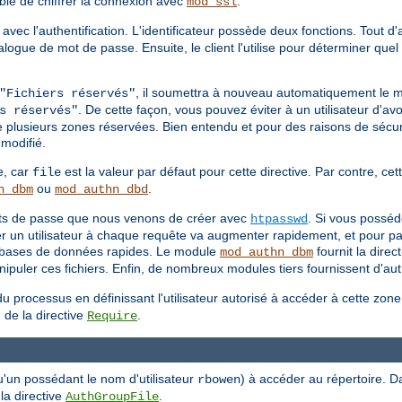
able de chiffrer la connexion avec
.
mod_ssl
 avec l'authentification. L'identificateur possède deux fonctions. Tout d
 dialogue de mot de passe. Ensuite, le client l'utilise pour déterminer q
, il soumettra à nouveau automatiquement le 
"Fichiers réservés"
. De cette façon, vous pouvez éviter à un utilisateur d'avo
s réservés"
e plusieurs zones réservées. Bien entendu et pour des raisons de sécuri
modifié.
e, car
est la valeur par défaut pour cette directive. Par contre, cett
file
ou
.
n_dbm
mod_authn_dbd
mots de passe que nous venons de créer avec
. Si vous posséd
htpasswd
ier un utilisateur à chaque requête va augmenter rapidement, et pour pa
es bases de données rapides. Le module
fournit la direc
mod_authn_dbm
puler ces fichiers. Enfin, de nombreux modules tiers fournissent d'autr
u processus en définissant l'utilisateur autorisé à accéder à cette zon
 de la directive
.
Require
u'un possédant le nom d'utilisateur
) à accéder au répertoire. D
rbowen
 la directive
.
AuthGroupFile