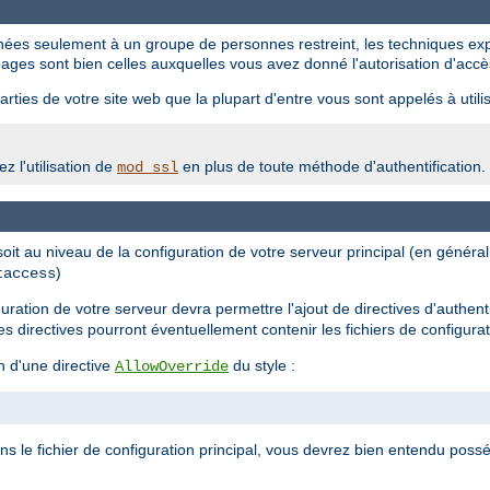
tinées seulement à un groupe de personnes restreint, les techniques ex
ages sont bien celles auxquelles vous avez donné l'autorisation d'accè
rties de votre site web que la plupart d'entre vous sont appelés à utilis
z l'utilisation de
en plus de toute méthode d'authentification.
mod_ssl
 soit au niveau de la configuration de votre serveur principal (en génér
)
taccess
iguration de votre serveur devra permettre l'ajout de directives d'authent
les directives pourront éventuellement contenir les fichiers de configura
n d'une directive
du style :
AllowOverride
ans le fichier de configuration principal, vous devrez bien entendu possé