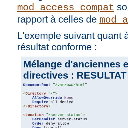
son
mod_access_compat
rapport à celles de
mod_a
L'exemple suivant quant à
résultat conforme :
Mélange d'anciennes e
directives : RESULT
DocumentRoot
"/var/www/html"
<
Directory
"/"
>
AllowOverride
None
Require
</
Directory
>
<
Location
"/server-status"
>
SetHandler
 server-status

Order
 deny
,
allow

Deny
 from all
