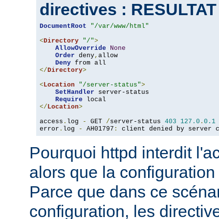
directives : RESULTA
DocumentRoot
"/var/www/html"
<
Directory
"/"
>
AllowOverride
None
Order
 deny
,
allow

Deny
</
Directory
>
<
Location
"/server-status"
>
SetHandler
 server-status

Require
</
Location
>
access
.
log 
-
 GET 
/
server-status 
403
127.0
.
0.1
error
.
log 
-
 AH01797
:
 client denied by server 
Pourquoi httpd interdit l'
alors que la configuration
Parce que dans ce scéna
configuration, les directiv