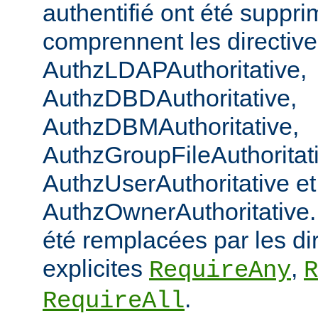
authentifié ont été suppri
comprennent les directiv
AuthzLDAPAuthoritative,
AuthzDBDAuthoritative,
AuthzDBMAuthoritative,
AuthzGroupFileAuthoritat
AuthzUserAuthoritative et
AuthzOwnerAuthoritative. 
été remplacées par les di
explicites
,
RequireAny
R
.
RequireAll