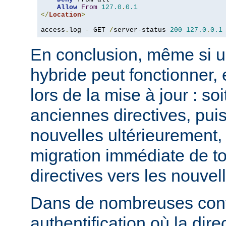
Allow
From
127.0
.
0.1
</
Location
>
access
.
log 
-
 GET 
/
server-status 
200
127.0
.
0.1
En conclusion, même si u
hybride peut fonctionner, 
lors de la mise à jour : so
anciennes directives, puis
nouvelles ultérieurement, 
migration immédiate de t
directives vers les nouvel
Dans de nombreuses conf
authentification où la dire