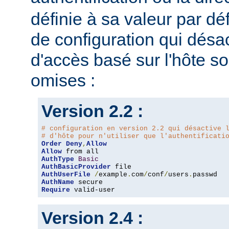
définie à sa valeur par dé
de configuration qui désac
d'accès basé sur l'hôte s
omises :
Version 2.2 :
# configuration en version 2.2 qui désactive 
# d'hôte pour n'utiliser que l'authentificati
Order
Deny
,
Allow
Allow
AuthType
Basic
AuthBasicProvider
AuthUserFile
/
example
.
com
/
conf
/
users
.
AuthName
Require
 valid-user
Version 2.4 :