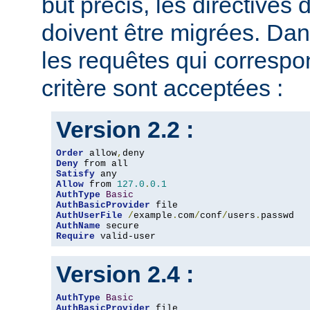
but précis, les directives
doivent être migrées. Dan
les requêtes qui corresp
critère sont acceptées :
Version 2.2 :
Order
 allow
,
Deny
Satisfy
Allow
 from 
127.0
.
0.1
AuthType
Basic
AuthBasicProvider
AuthUserFile
/
example
.
com
/
conf
/
users
.
AuthName
Require
 valid-user
Version 2.4 :
AuthType
Basic
AuthBasicProvider