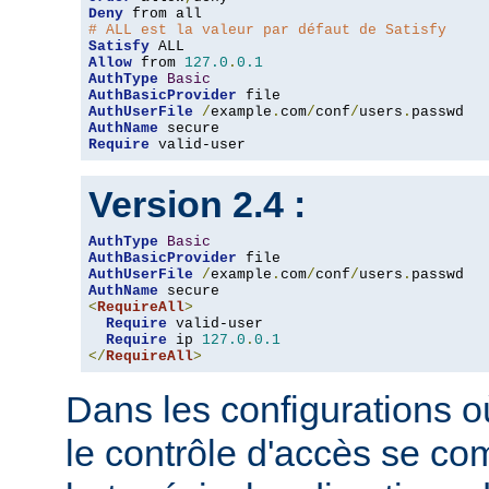
Deny
# ALL est la valeur par défaut de Satisfy
Satisfy
Allow
 from 
127.0
.
0.1
AuthType
Basic
AuthBasicProvider
AuthUserFile
/
example
.
com
/
conf
/
users
.
AuthName
Require
 valid-user
Version 2.4 :
AuthType
Basic
AuthBasicProvider
AuthUserFile
/
example
.
com
/
conf
/
users
.
AuthName
<
RequireAll
>
Require
 valid-user

Require
 ip 
127.0
.
0.1
</
RequireAll
>
Dans les configurations où
le contrôle d'accès se co