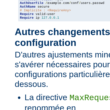
AuthUserFile
/
example
.
com
/
conf
/
users
.
AuthName
# Implicite : <RequireAny>
Require
Require
 ip 
127.0
.
0.1
Autres changements
configuration
D'autres ajustements min
s'avérer nécessaires pour
configurations particulièr
dessous.
La directive
MaxReque
renommée en