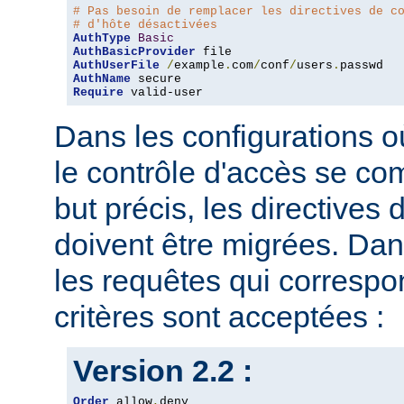
# Pas besoin de remplacer les directives de c
# d'hôte désactivées
AuthType
Basic
AuthBasicProvider
AuthUserFile
/
example
.
com
/
conf
/
users
.
AuthName
Require
 valid-user
Dans les configurations où
le contrôle d'accès se co
but précis, les directives
doivent être migrées. Dan
les requêtes qui corresp
critères sont acceptées :
Version 2.2 :
Order
 allow
,