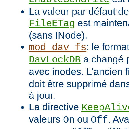
La valeur par défaut de 
est mainten
FileETag
(sans INode).
: le format
mod_dav_fs
a changé p
DavLockDB
avec inodes. L'ancien f
doit être supprimé dans
à jour.
La directive
KeepAliv
valeurs
ou
. Ava
On
Off