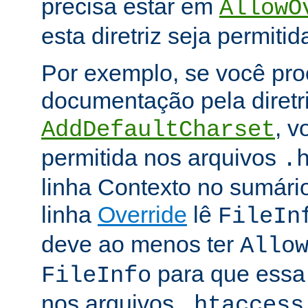
precisa estar em
AllowO
esta diretriz seja permitid
Por exemplo, se você pro
documentação pela diretr
, v
AddDefaultCharset
permitida nos arquivos
.
linha Contexto no sumário
linha
Override
lê
FileIn
deve ao menos ter
Allo
para que essa d
FileInfo
nos arquivos
.htaccess