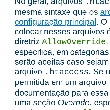
No geral, arquivos
.htac
mesma sintaxe que os
ar
configuração principal
. O
colocar nesses arquivos 
diretriz
.
AllowOverride
especifica, em categorias,
serão aceitas caso seja
arquivo
. Se u
.htaccess
permitida em um arquivo
documentação para essa di
uma seção
Override
, esp