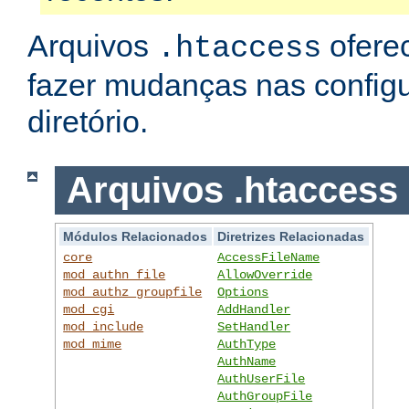
Arquivos
ofere
.htaccess
fazer mudanças nas config
diretório.
Arquivos .htaccess
Módulos Relacionados
Diretrizes Relacionadas
core
AccessFileName
mod_authn_file
AllowOverride
mod_authz_groupfile
Options
mod_cgi
AddHandler
mod_include
SetHandler
mod_mime
AuthType
AuthName
AuthUserFile
AuthGroupFile