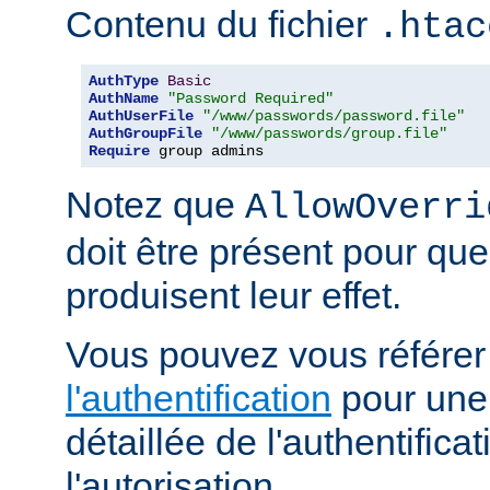
Contenu du fichier
.htac
AuthType
Basic
AuthName
"Password Required"
AuthUserFile
"/www/passwords/password.file"
AuthGroupFile
"/www/passwords/group.file"
Require
 group admins
Notez que
AllowOverri
doit être présent pour que
produisent leur effet.
Vous pouvez vous référe
l'authentification
pour une 
détaillée de l'authentificat
l'autorisation.