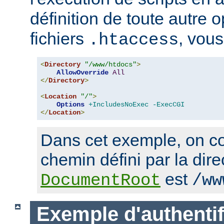
définition de toute autre 
fichiers
, vous
.htaccess
<
Directory
"/www/htdocs"
>
AllowOverride
All
</
Directory
>
<
Location
"/"
>
Options
+IncludesNoExec
-ExecCGI
</
Location
>
Dans cet exemple, on co
chemin défini par la dire
est
DocumentRoot
/ww
Exemple d'authentif