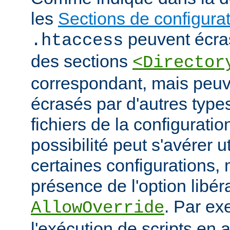
les
Sections de configura
peuvent écras
.htaccess
des sections
<Director
correspondant, mais peu
écrasés par d'autres type
fichiers de la configuratio
possibilité peut s'avérer u
certaines configurations
présence de l'option libér
. Par ex
AllowOverride
l'exécution de scripts en a