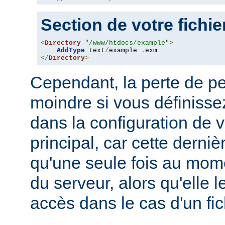
Section de votre fichi
<
Directory
"/www/htdocs/example"
>
AddType
 text
/
example 
.
</
Directory
>
Cependant, la perte de p
moindre si vous définissez
dans la configuration de v
principal, car cette derni
qu'une seule fois au mo
du serveur, alors qu'elle 
accès dans le cas d'un fi