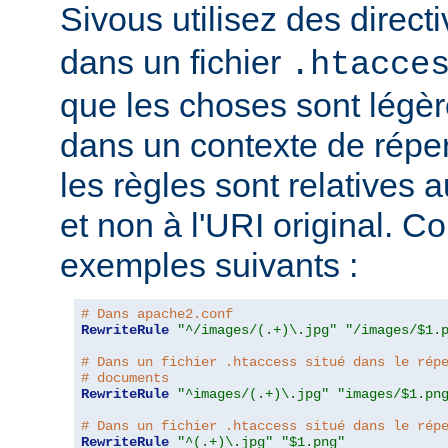
Sivous utilisez des direct
dans un fichier
.htacce
que les choses sont légèr
dans un contexte de répert
les règles sont relatives a
et non à l'URI original. C
exemples suivants :
# Dans apache2.conf
RewriteRule
"^/images/(.+)\.jpg"
"/images/$1.
# Dans un fichier .htaccess situé dans le rép
# documents
RewriteRule
"^images/(.+)\.jpg"
"images/$1.pn
# Dans un fichier .htaccess situé dans le rép
RewriteRule
"^(.+)\.jpg"
"$1.png"