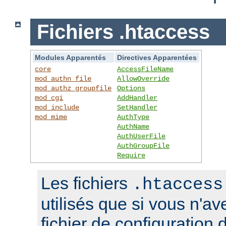
Fichiers .htaccess
Modules Apparentés
Directives Apparentées
core
AccessFileName
mod_authn_file
AllowOverride
mod_authz_groupfile
Options
mod_cgi
AddHandler
mod_include
SetHandler
mod_mime
AuthType
AuthName
AuthUserFile
AuthGroupFile
Require
Les fichiers
.htaccess
utilisés que si vous n'a
fichier de configuration 