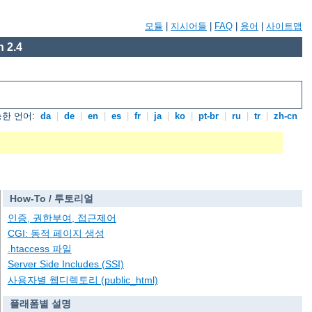
모듈
|
지시어들
|
FAQ
|
용어
|
사이트맵
 2.4
한 언어:
da
|
de
|
en
|
es
|
fr
|
ja
|
ko
|
pt-br
|
ru
|
tr
|
zh-cn
How-To / 투토리얼
인증, 권한부여, 접근제어
CGI: 동적 페이지 생성
.htaccess 파일
Server Side Includes (SSI)
사용자별 웹디렉토리 (public_html)
플래폼별 설명